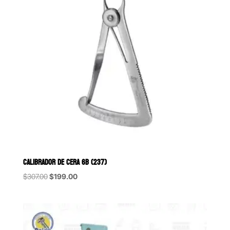
CALIBRADOR DE CERA 6B (237)
Original
Current
$
307.00
$
199.00
price
price
was:
is:
$307.00.
$199.00.