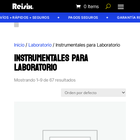
0 Items
S + RÁPIDOS + SEGUROS
PAGOS SEGUROS
GARANTÍA REISI
Inicio
/
Laboratorio
/ Instrumentales para Laboratorio
INSTRUMENTALES PARA
LABORATORIO
Mostrando 1–9 de 67 resultados