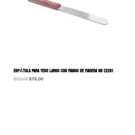
ESPÁTULA PARA YESO LARGO CON MANGO DE MADERA 6B (229)
Original
Current
$
122.00
$
79.00
price
price
was:
is:
$122.00.
$79.00.