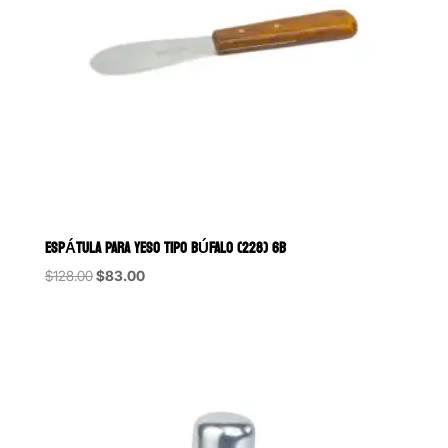
ESPÁTULA PARA YESO TIPO BÚFALO (228) 6B
Original
Current
$
128.00
$
83.00
price
price
was:
is:
$128.00.
$83.00.