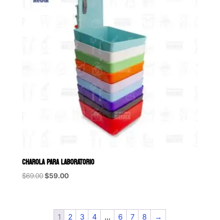
CHAROLA PARA LABORATORIO
Original
Current
$
69.00
$
59.00
price
price
was:
is:
$69.00.
$59.00.
1
2
3
4
…
6
7
8
→