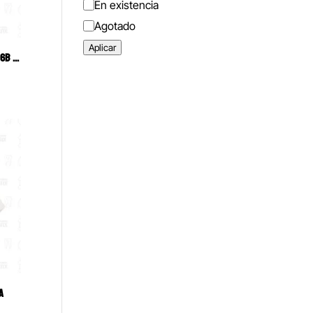
Estado
En existencia
Agotado
Aplicar
GODETE DAPEN METÁLICO PESADO 6B (318)
A