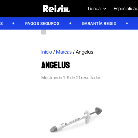
Tienda
Especialida
PAGOS SEGUROS
GARANTÍA REISIX
CONF
Inicio
/
Marcas
/ Angelus
ANGELUS
Mostrando 1–9 de 21 resultados