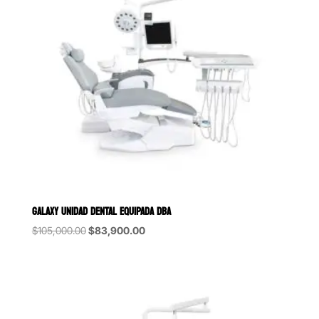
GALAXY UNIDAD DENTAL EQUIPADA DBA
Original
Current
$
105,000.00
$
83,900.00
price
price
was:
is:
$105,000.00.
$83,900.00.