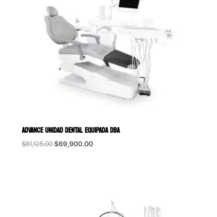
ADVANCE UNIDAD DENTAL EQUIPADA DBA
Original
Current
$
81,125.00
$
69,900.00
price
price
was:
is:
$81,125.00.
$69,900.00.