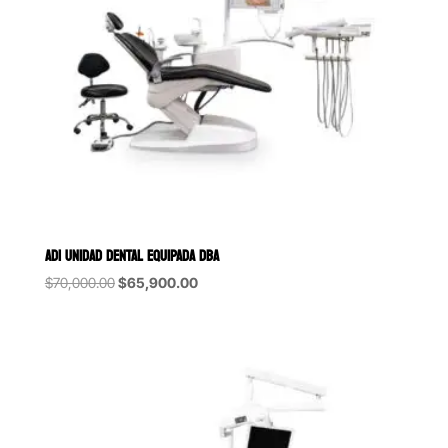
AD1 UNIDAD DENTAL EQUIPADA DBA
Original
Current
$
70,000.00
$
65,900.00
price
price
was:
is:
$70,000.00.
$65,900.00.