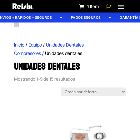
1 Item
ÍOS + RÁPIDOS + SEGUROS
PAGOS SEGUROS
GARANTÍA REI
Inicio
/
Equipo
/
Unidades Dentales-
Compresores
/ Unidades dentales
UNIDADES DENTALES
Mostrando 1–9 de 15 resultados