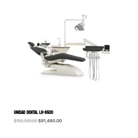
UNIDAD DENTAL LH-6500
Original
Current
$
100,000.00
$
91,490.00
price
price
was:
is: