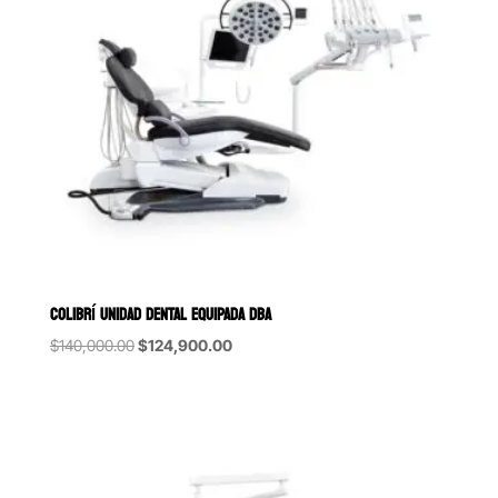
COLIBRÍ UNIDAD DENTAL EQUIPADA DBA
Original
Current
$
140,000.00
$
124,900.00
price
price
was:
is:
$140,000.00.
$124,900.00.