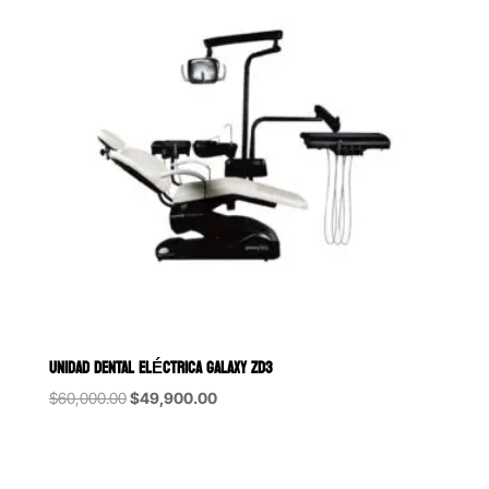
UNIDAD DENTAL ELÉCTRICA GALAXY ZD3
Original
Current
$
60,000.00
$
49,900.00
price
price
was:
is:
$60,000.00.
$49,900.00.