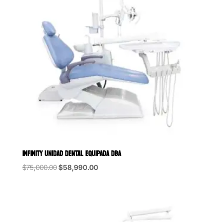
INFINITY UNIDAD DENTAL EQUIPADA DBA
Original
Current
$
75,000.00
$
58,990.00
price
price
was:
is:
$75,000.00.
$58,990.00.