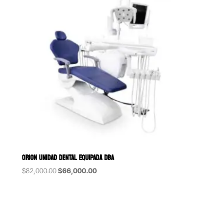
ORION UNIDAD DENTAL EQUIPADA DBA
Original
Current
$
82,000.00
$
66,000.00
price
price
was:
is:
$82,000.00.
$66,000.00.