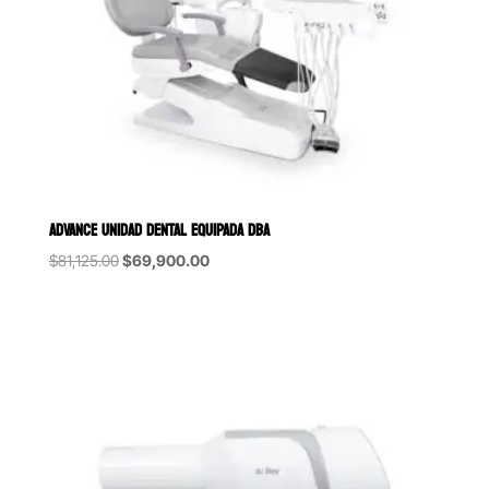
ADVANCE UNIDAD DENTAL EQUIPADA DBA
Original
Current
$
81,125.00
$
69,900.00
price
price
was:
is:
$81,125.00.
$69,900.00.