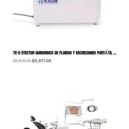
7E-D EYECTOR QUIRURGICO DE FLUIDOS Y SECRECIONES PORTÁTIL DE 18 LI
Original
Current
$
6,839.00
$
5,471.00
price
price
was:
is:
$6,839.00.
$5,471.00.