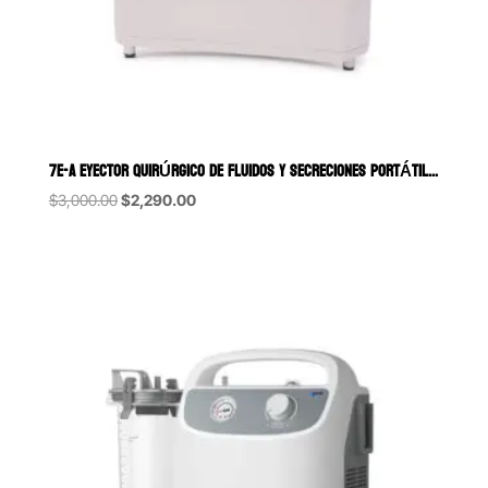
7E-A EYECTOR QUIRÚRGICO DE FLUIDOS Y SECRECIONES PORTÁTIL DE 18 LITR
Original
Current
$
3,000.00
$
2,290.00
price
price
was:
is:
$3,000.00.
$2,290.00.