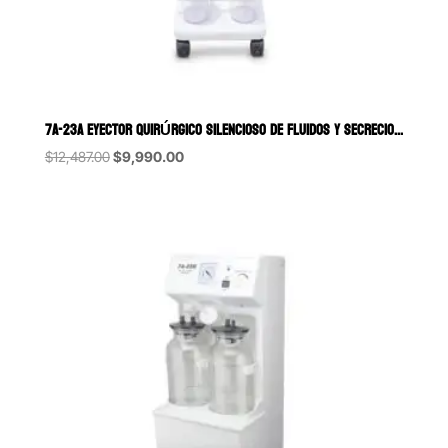
7A-23A EYECTOR QUIRÚRGICO SILENCIOSO DE FLUIDOS Y SECRECIONES DE 20
Original
Current
$
12,487.00
$
9,990.00
price
price
was:
is:
$12,487.00.
$9,990.00.