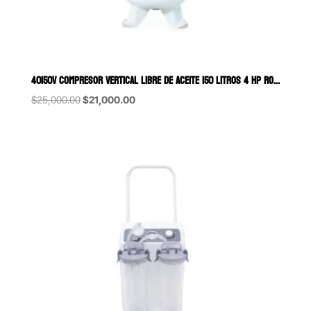
40150V COMPRESOR VERTICAL LIBRE DE ACEITE 150 LITROS 4 HP ROSENTHAL
Original
Current
$
25,000.00
$
21,000.00
price
price
was:
is:
$25,000.00.
$21,000.00.