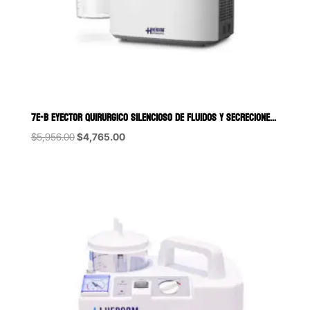
7E-B EYECTOR QUIRURGICO SILENCIOSO DE FLUIDOS Y SECRECIONES PORTÁTIL
Original
Current
$
5,956.00
$
4,765.00
price
price
was:
is:
$5,956.00.
$4,765.00.