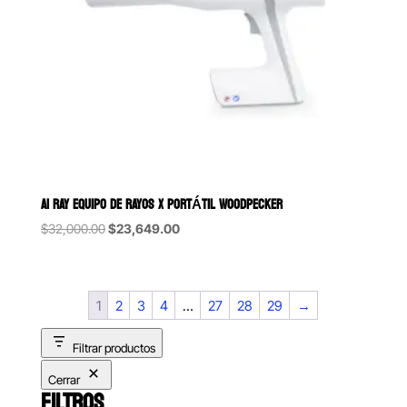
AI RAY EQUIPO DE RAYOS X PORTÁTIL WOODPECKER
Original
Current
$
32,000.00
$
23,649.00
price
price
was:
is:
$32,000.00.
$23,649.00.
1
2
3
4
…
27
28
29
→
Filtrar productos
Cerrar
FILTROS