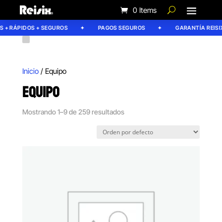
0 Items
RÁPIDOS + SEGUROS
PAGOS SEGUROS
GARANTÍA REISIX
Inicio
/ Equipo
EQUIPO
Mostrando 1–9 de 259 resultados