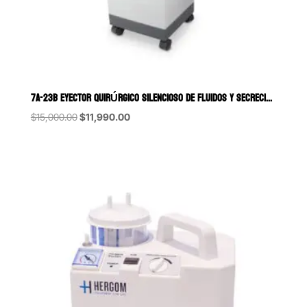
7A-23B EYECTOR QUIRÚRGICO SILENCIOSO DE FLUIDOS Y SECRECIONES DE 20
Original
Current
$
15,000.00
$
11,990.00
price
price
was:
is:
$15,000.00.
$11,990.00.