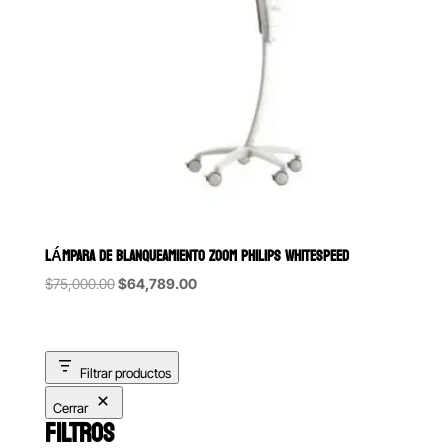
LÁMPARA DE BLANQUEAMIENTO ZOOM PHILIPS WHITESPEED
Original
Current
$
75,000.00
$
64,789.00
price
price
was:
is:
$75,000.00.
$64,789.00.
Filtrar productos
Cerrar
FILTROS