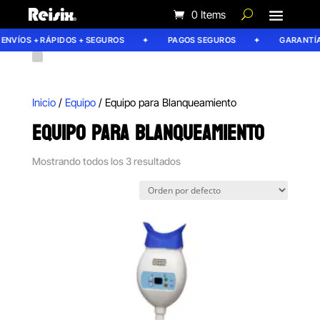
0 Items
NVÍOS + RÁPIDOS + SEGUROS
PAGOS SEGUROS
GARANTÍA R
Inicio
/
Equipo
/ Equipo para Blanqueamiento
EQUIPO PARA BLANQUEAMIENTO
Mostrando todos los 3 resultados