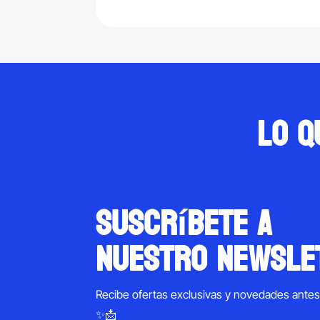
$82,000.00.
$66,000.00.
Lo q
suscríbete a
nuestro newsle
Recibe ofertas exclusivas y novedades ante
✨📩