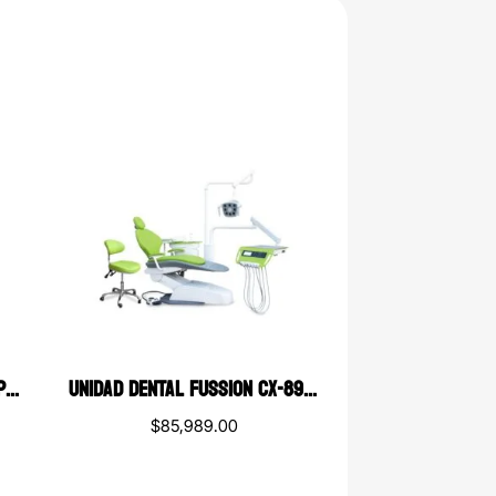
VASO CON TAPA Y POPOTE DE PLÁSTICO REUTILIZABLE CON DISEÑO ODONTOLÓGICO ODONTO BRIGHT
UNIDAD DENTAL FUSSION CX-8900
$
85,989.00