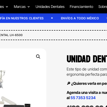
des
Marcas
Unidades Dentales
Financiamiento
Sobre
NUESTROS CLIENTES
ENVÍOS A TODO MÉXICO
E
ENTAL LH-6500
UNIDAD DEN
Este tipo de unidad com
ergonomía perfecta para 
🔎 ¿Quieres verla en p
Agenda una visita a n
al
55 7353 5234