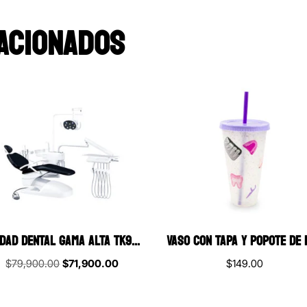
ACIONADOS
UNIDAD DENTAL GAMA ALTA TK9500
Original
Current
$
79,900.00
$
71,900.00
$
149.00
price
price
was:
is: