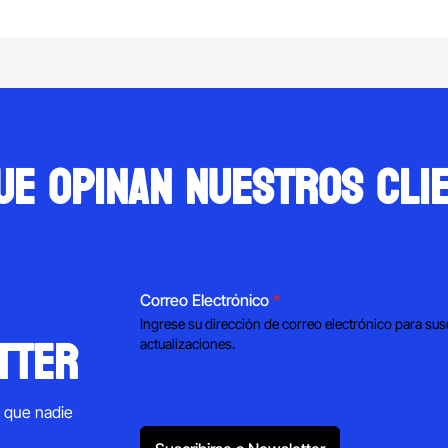
$79,900.00.
$71,900.00.
ue opinan nuestros cli
Correo Electrónico
*
Ingrese su dirección de correo electrónico para sus
tter
actualizaciones.
s que nadie