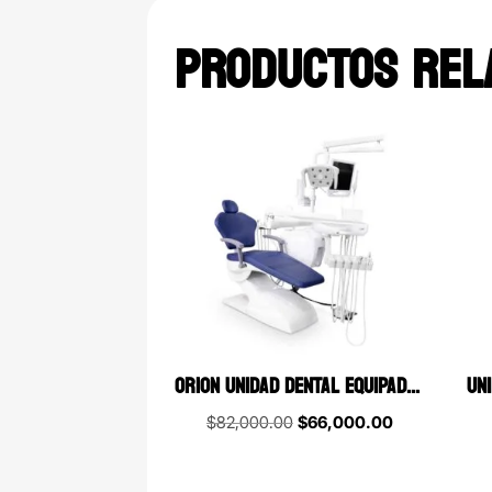
PRODUCTOS REL
ORION UNIDAD DENTAL EQUIPADA DBA
Original
Current
$
82,000.00
$
66,000.00
price
price
was:
is: