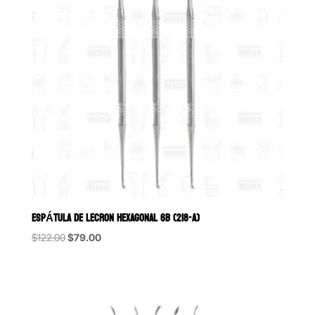
ESPÁTULA DE LECRON HEXAGONAL 6B (218-A)
Original
Current
$
122.00
$
79.00
price
price
was:
is:
$122.00.
$79.00.