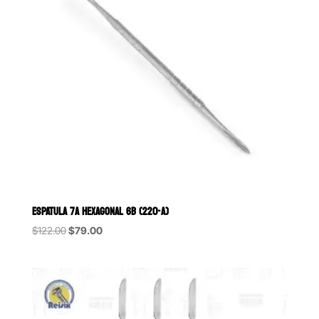
ESPATULA 7A HEXAGONAL 6B (220-A)
Original
Current
$
122.00
$
79.00
price
price
was:
is:
$122.00.
$79.00.