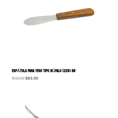
ESPÁTULA PARA YESO TIPO BÚFALO (228) 6B
Original
Current
$
128.00
$
83.00
price
price
was:
is:
$128.00.
$83.00.