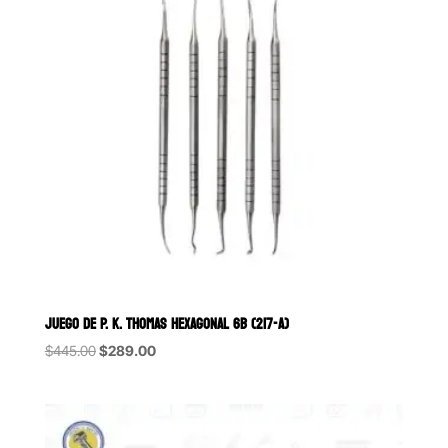
JUEGO DE P. K. THOMAS HEXAGONAL 6B (217-A)
Original
Current
$
445.00
$
289.00
price
price
was:
is:
$445.00.
$289.00.