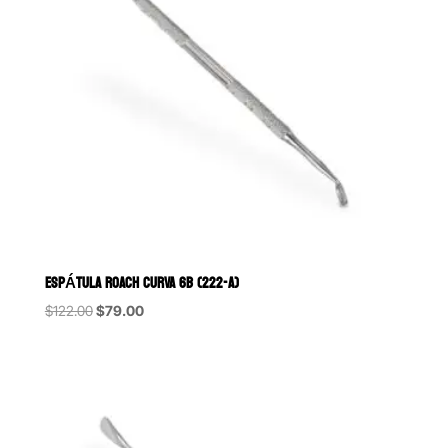
ESPÁTULA ROACH CURVA 6B (222-A)
Original
Current
$
122.00
$
79.00
price
price
was:
is:
$122.00.
$79.00.