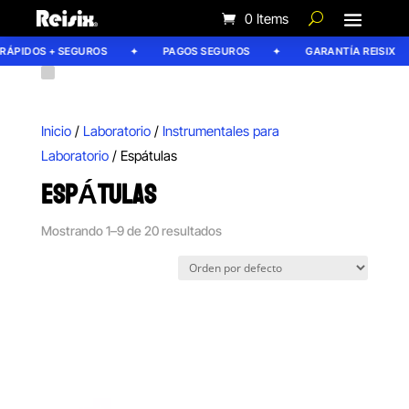
0 Items
PIDOS + SEGUROS
PAGOS SEGUROS
GARANTÍA REISIX
Inicio
/
Laboratorio
/
Instrumentales para
Laboratorio
/ Espátulas
ESPÁTULAS
Mostrando 1–9 de 20 resultados