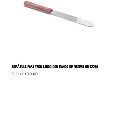
ESPÁTULA PARA YESO LARGO CON MANGO DE MADERA 6B (229)
Original
Current
$
122.00
$
79.00
price
price
was:
is:
$122.00.
$79.00.