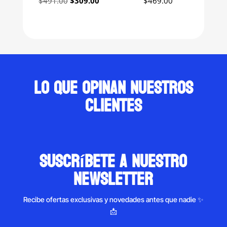
$
491.00
$
309.00
$
469.00
price
price
was:
is:
$491.00.
$309.00.
Lo que opinan nuestros
clientes
suscríbete a nuestro
newsletter
Recibe ofertas exclusivas y novedades antes que nadie ✨
📩