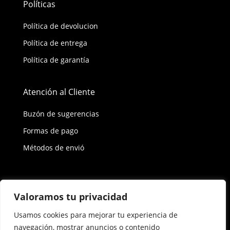
Políticas
Política de devolucion
Política de entrega
Política de garantía
Atención al Cliente
Buzón de sugerencias
Formas de pago
Métodos de envió
Política de privacidad
Valoramos tu privacidad
Usamos cookies para mejorar tu experiencia de
Copyright © 2026 Reisix. Todos los derechos
navegación, mostrar anuncios o contenido