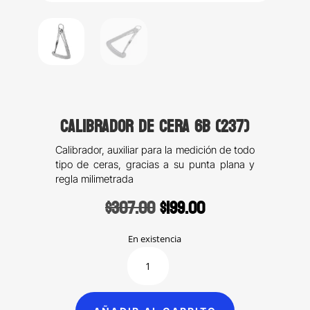
Calibrador de cera 6B (237)
Calibrador, auxiliar para la medición de todo
tipo de ceras, gracias a su punta plana y
regla milimetrada
Original
Current
$
307.00
$
199.00
price
price
was:
is:
En existencia
$307.00.
$199.00.
Calibrador
de
cera
6B