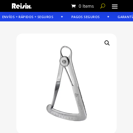
0 Items
ENVÍOS + RÁPIDOS + SEGUROS
PAGOS SEGUROS
GARANTÍA 