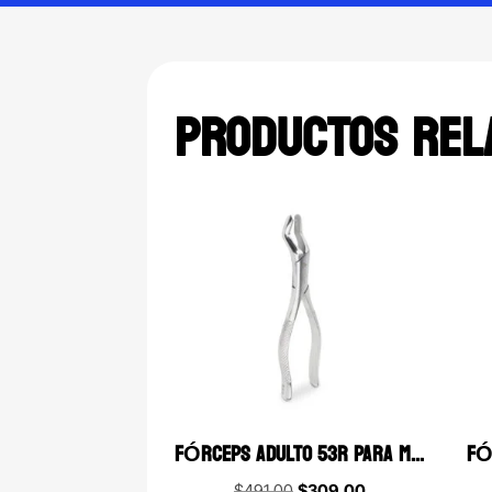
PRODUCTOS REL
FÓRCEPS ADULTO 53R PARA MOLARES SUPERIORES DERECHOS 6B (085)
Original
Current
$
491.00
$
309.00