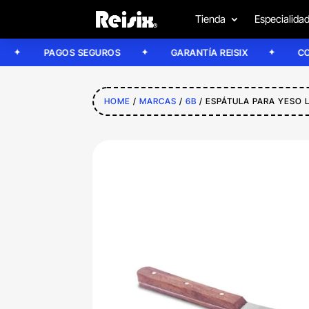
Tienda
Especialida
PAGOS SEGUROS
GARANTÍA REISIX
CONFÍA 
HOME
/
MARCAS
/
6B
/ ESPÁTULA PARA YESO 