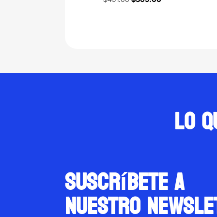
price
price
was:
is:
$491.00.
$309.00.
Lo q
suscríbete a
nuestro newsle