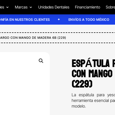
des
Marcas
Unidades Dentales
Financiamiento
Sobre
EN NUESTROS CLIENTES
ENVÍOS A TODO MÉXICO
LARGO CON MANGO DE MADERA 6B (229)
ESPÁTULA P
CON MANGO 
(229)
La espátula para y
herramienta esencial pa
modelo.