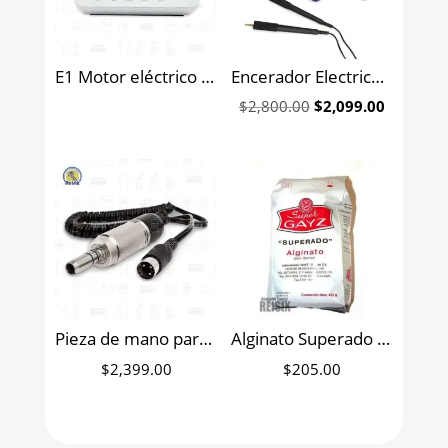
E1 Motor eléctrico dental tipo externo JINME
Encerador Electrico SJK
Original
Current
$
2,800.00
$
2,099.00
price
price
was:
is:
$2,800.00.
$2,099.0
Pieza de mano para micromotor tipo E
Alginato Superado Super Gays 453 grs.
$
2,399.00
$
205.00