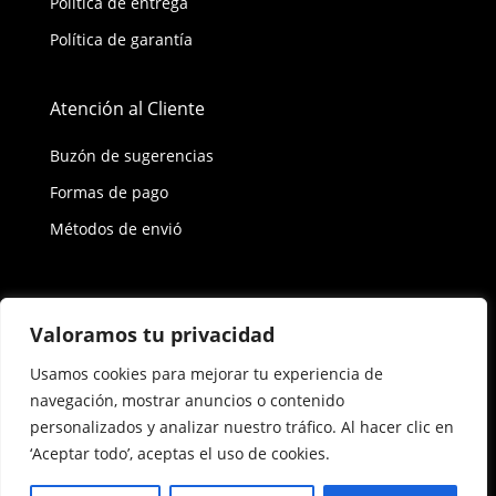
Política de entrega
Política de garantía
Atención al Cliente
Buzón de sugerencias
Formas de pago
Métodos de envió
Política de privacidad
Valoramos tu privacidad
Usamos cookies para mejorar tu experiencia de
Copyright © 2026 Reisix. Todos los derechos
navegación, mostrar anuncios o contenido
reservados.
personalizados y analizar nuestro tráfico. Al hacer clic en
‘Aceptar todo’, aceptas el uso de cookies.
Términos y condiciones