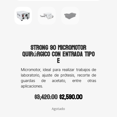
Strong 90 micromotor
quirúrgico con entrada tipo
E
Micromotor, ideal para realizar trabajos de
laboratorio, ajuste de prótesis, recorte de
guardas de acetato, entre otras
aplicaciones.
Original
Current
$
3,420.00
$
2,590.00
price
price
was:
is:
Agotado
$3,420.00.
$2,590.00.