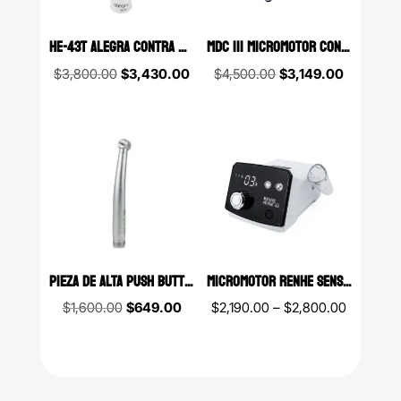
HE-43T ALEGRA CONTRA ÁNGULO RECTO SIN LED W&H
MDC III MICROMOTOR CON PIEZA DE MANO TIPO E MDC DENTAL
Original
Current
Original
Current
$
3,800.00
$
3,430.00
$
4,500.00
$
3,149.00
price
price
price
price
was:
is:
was:
is:
$3,800.00.
$3,430.00.
$4,500.00.
$3,149.00
PIEZA DE ALTA PUSH BUTTON 8 PUNTOS (4 IRRIGACIÓN Y 4 CONTRAFLUJO) SIN LED
MICROMOTOR RENHE SENSE A3A CON PANTALLA DIGITAL 35,000 RPM
Original
Current
Price
$
1,600.00
$
649.00
$
2,190.00
–
$
2,800.00
price
price
range:
was:
is:
$2,190.0
$1,600.00.
$649.00.
through
$2,800.