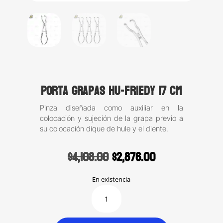
Porta Grapas Hu-Friedy 17 cm
Pinza diseñada como auxiliar en la
colocación y sujeción de la grapa previo a
su colocación dique de hule y el diente.
Original
Current
$
4,108.00
$
2,876.00
price
price
was:
is:
En existencia
$4,108.00.
$2,876.00.
Porta
Grapas
Hu-