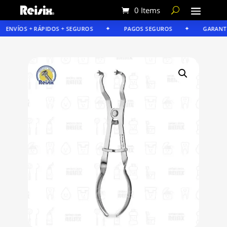
0 Items
ENVÍOS + RÁPIDOS + SEGUROS
PAGOS SEGUROS
GARANTÍA 