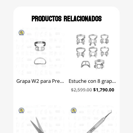
Productos relacionados
Grapa W2 para Premolar Inferior Sin Aletas Hu-Friedy
Estuche con 8 grapas para aislamiento Hu-Friedy
Original
Current
$
2,599.00
$
1,790.00
price
price
was:
is:
$2,599.00.
$1,790.0