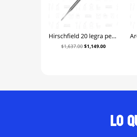
Hirschfield 20 legra periostotomo Hu-Friedy
Original
Current
$
1,637.00
$
1,149.00
price
price
was:
is:
$1,637.00.
$1,149.00.
Lo q