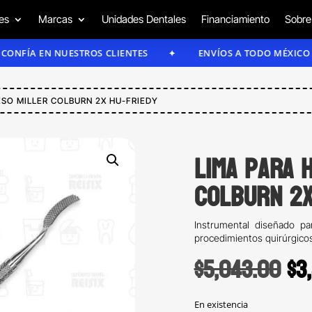
es
Marcas
Unidades Dentales
Financiamiento
Sobre
A EN NUESTROS CLIENTES
ENVÍOS A TODO MÉXICO
ESO MILLER COLBURN 2X HU-FRIEDY
Lima para 
Colburn 2X
Instrumental diseñado pa
procedimientos quirúrgicos
Or
$
5,043.00
$
3
pr
En existencia