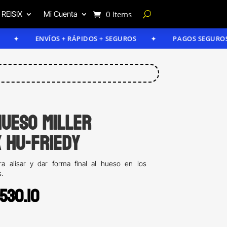
 REISIX
Mi Cuenta
0 Items
ENVÍOS + RÁPIDOS + SEGUROS
PAGOS SEGUROS
Hueso Miller
 Hu-Friedy
ra alisar y dar forma final al hueso en los
.
iginal
Current
,530.10
ice
price