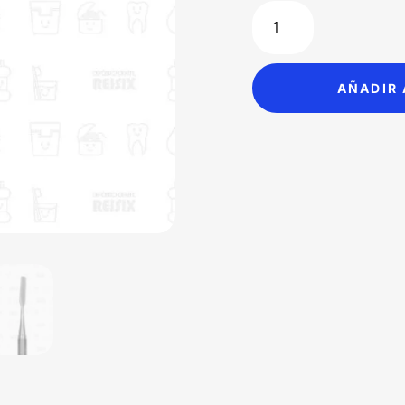
wa
Lima
$5
para
Hueso
Miller
AÑADIR 
Colburn
2X
Hu-
Friedy
cantidad