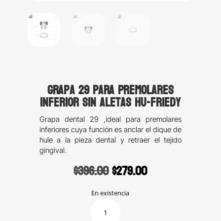
Grapa 29 Para Premolares
Inferior Sin Aletas Hu-Friedy
Grapa dental 29 ,ideal para premolares
inferiores cuya función es anclar el dique de
hule a la pieza dental y retraer el tejido
gingival.
Original
Current
$
396.00
$
279.00
price
price
was:
is:
En existencia
$396.00.
$279.00.
Grapa
29