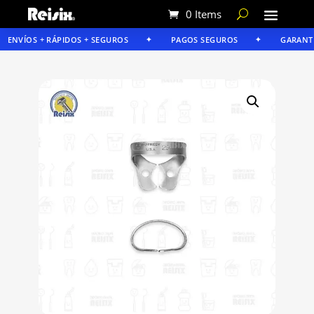
0 Items
ENVÍOS + RÁPIDOS + SEGUROS
PAGOS SEGUROS
GARANTÍA 