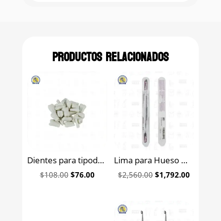
Productos relacionados
Dientes para tipodonto de acrílico económico
Lima para Hueso Miller 21 Hu-Friedy
Original
Current
Original
Current
$
108.00
$
76.00
$
2,560.00
$
1,792.00
price
price
price
price
was:
is:
was:
is:
$108.00.
$76.00.
$2,560.00.
$1,792.0