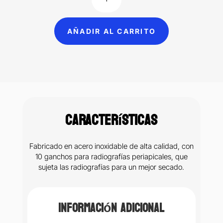
para
Radiografía
en
AÑADIR AL CARRITO
serie
con
10
clips
cantidad
Características
Fabricado en acero inoxidable de alta calidad, con
10 ganchos para radiografías periapicales, que
sujeta las radiografías para un mejor secado.
Información adicional