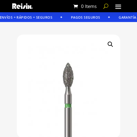
0 Items
NVÍOS + RÁPIDOS + SEGUROS
PAGOS SEGUROS
GARANTÍA RE