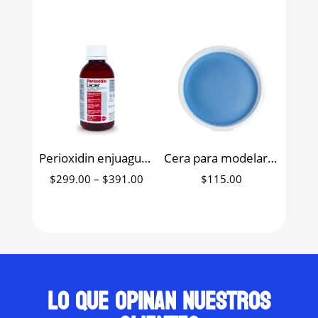
price
price
was:
is:
$89.00.
$45.00.
Perioxidin enjuague bucal con clorhexidina Lacer
Cera para modelar DentiCast 100 g
Price
$
299.00
–
$
391.00
$
115.00
range:
$299.00
through
$391.00
Lo que opinan nuestros