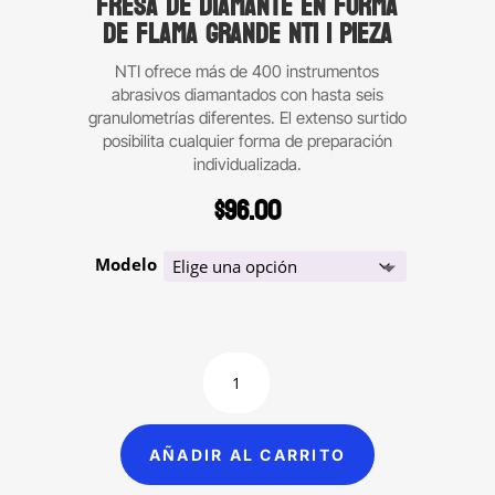
Fresa de diamante en forma
de flama grande NTI 1 Pieza
NTI ofrece más de 400 instrumentos
abrasivos diamantados con hasta seis
granulometrías diferentes. El extenso surtido
posibilita cualquier forma de preparación
individualizada.
$
96.00
Modelo
Fresa
de
diamante
en
AÑADIR AL CARRITO
forma
de