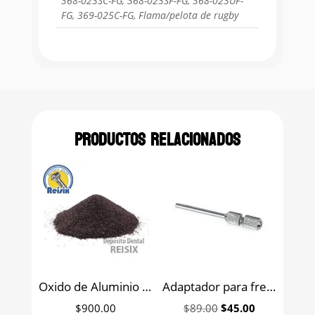
368-023SC-FG, 368-023SF-FG, 368-023UF-
FG, 369-025C-FG, Flama/pelota de rugby
Productos relacionados
Oxido de Aluminio Intr’O Light 1kg
Adaptador para fresas con mandril largo (baja a alta)
Original
Current
$
900.00
$
89.00
$
45.00