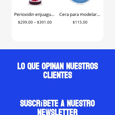
Perioxidin enjuague bucal con clorhexidina Lacer
Cera para modelar DentiCast 100 g
Price
$
299.00
–
$
391.00
$
115.00
range:
$299.00
through
$391.00
Lo que opinan nuestros
clientes
suscríbete a nuestro
newsletter