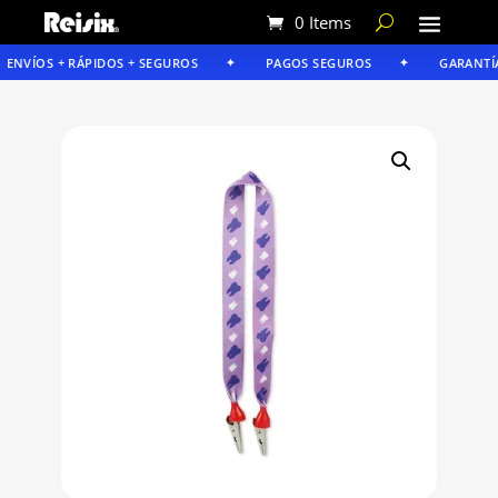
0 Items
ENVÍOS + RÁPIDOS + SEGUROS
PAGOS SEGUROS
GARANTÍA 