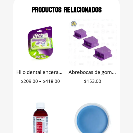
Productos relacionados
Hilo dental encerado seda con cera Dentup de 400 metros
Abrebocas de goma autoclavable McKesson con 3 eyectores
Price
$
209.00
–
$
418.00
$
153.00
range:
$209.00
through
$418.00