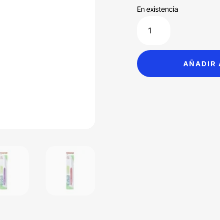
En existencia
End-
Tuft
Cepillo
Dental
AÑADIR 
Unipenacho
GUM
cantidad