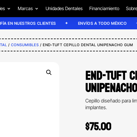
des
Marcas
Unidades Dentales
Financiamiento
Sobre
 NUESTROS CLIENTES
ENVÍOS A TODO MÉXICO
TAL
/
CONSUMIBLES
/ END-TUFT CEPILLO DENTAL UNIPENACHO GUM
END-TUFT C
UNIPENACHO
Cepillo diseñado para li
implantes.
$
75.00