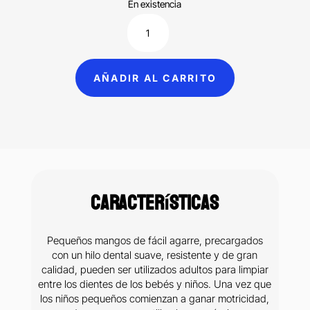
En existencia
Hilo
Dental
Con
AÑADIR AL CARRITO
Mango
Crayola
Kid
Flossers
Gum
40pzas
Características
cantidad
Pequeños mangos de fácil agarre, precargados
con un hilo dental suave, resistente y de gran
calidad, pueden ser utilizados adultos para limpiar
entre los dientes de los bebés y niños. Una vez que
los niños pequeños comienzan a ganar motricidad,