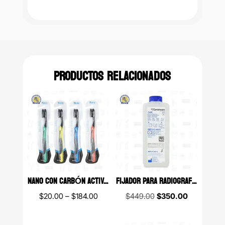
PRODUCTOS RELACIONADOS
NANO CON CARBÓN ACTIVADO CEPILLO DENTAL CON CERDAS MEDIANAS BORGATTA
FIJADOR PARA RADIOGRAFÍAS GBX CARESTREAM 1L
Price
Original
Current
$
20.00
–
$
184.00
$
449.00
$
350.00
range:
price
price
$20.00
was:
is: