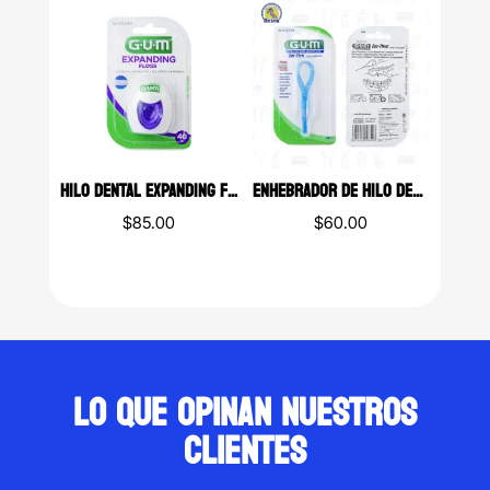
through
$449.00.
$350.00.
$184.00
HILO DENTAL EXPANDING FLOSS GUM 40M
ENHEBRADOR DE HILO DENTAL GUM
$
85.00
$
60.00
Lo que opinan nuestros
clientes