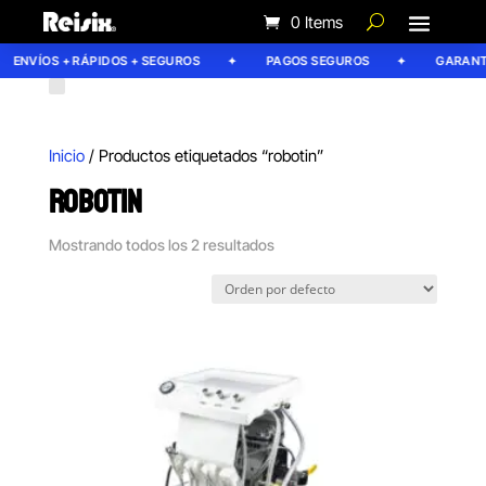
0 Items
ENVÍOS + RÁPIDOS + SEGUROS
PAGOS SEGUROS
GARANTÍA
Inicio
/ Productos etiquetados “robotin”
ROBOTIN
Mostrando todos los 2 resultados