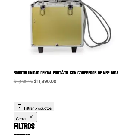
ROBOTIN UNIDAD DENTAL PORTÁTIL CON COMPRESOR DE AIRE TAMAÑO CHICO
Original
Current
$
17,000.00
$
11,890.00
price
price
was:
is:
$17,000.00.
$11,890.00.
Filtrar productos
Cerrar
FILTROS