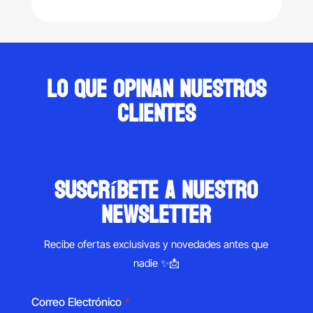
$32,000.00.
is:
$49,900.00.
$26,900.00.
Lo que opinan nuestros
clientes
suscríbete a nuestro
newsletter
Recibe ofertas exclusivas y novedades antes que
nadie ✨📩
Correo Electrónico
*