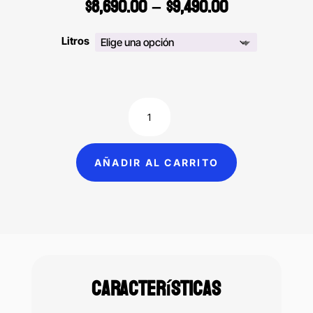
Price
$
8,690.00
–
$
9,490.00
range:
$8,690.00
Litros
through
$9,490.00
Robotin
unidad
dental
AÑADIR AL CARRITO
portátil
libre
de
aceite
cantidad
Características