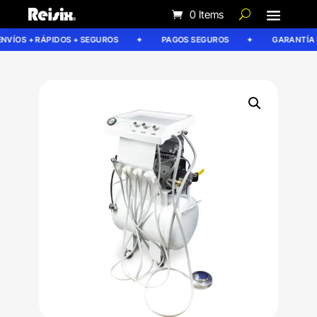
0 Items
VÍOS + RÁPIDOS + SEGUROS
PAGOS SEGUROS
GARANTÍA RE