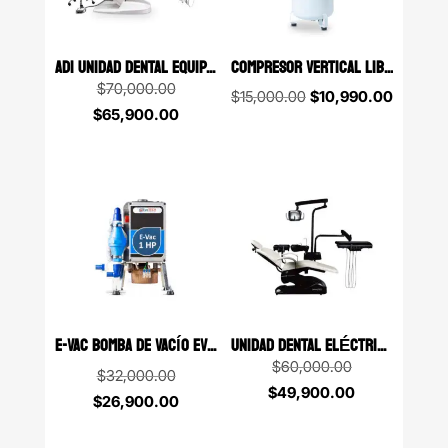
AD1 UNIDAD DENTAL EQUIPADA DBA
COMPRESOR VERTICAL LIBRE DE ACEITE 80 LITROS 2 HP ROSENTHAL
Original
$
70,000.00
Original
Current
$
15,000.00
$
10,990.00
price
Current
$
65,900.00
price
price
was:
price
was:
is:
$70,000.00.
is:
$15,000.00.
$10,990
$65,900.00.
E-VAC BOMBA DE VACÍO EVOTECH 1HP
UNIDAD DENTAL ELÉCTRICA GALAXY ZD3
Original
$
60,000.00
Original
$
32,000.00
price
Current
$
49,900.00
price
Current
$
26,900.00
was:
price
was:
price
$60,000.00.
is: