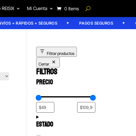
 REISIX
Mi Cuenta
0 Items
S + RÁPIDOS + SEGUROS
PAGOS SEGUROS
GARA
Filtrar productos
Cerrar
FILTROS
PRECIO
ESTADO