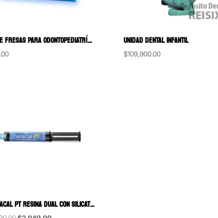
KIT DE FRESAS PARA ODONTOPEDIATRÍA CON FRESERO METÁLICO AZUL TURQUESA SS WHITE 7 FRESAS
UNIDAD DENTAL INFANTIL
.00
$
109,900.00
THERACAL PT RESINA DUAL CON SILICATO DE CALCIO PARA PULPOTOMÍAS BISCO
Original
Current
30.00
$
2,049.00