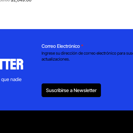
price
price
was:
is:
$2,630.00.
$2,049.00.
Correo Electrónico
*
Ingrese su dirección de correo electrónico para sus
tter
actualizaciones.
s que nadie
Suscribirse a Newsletter