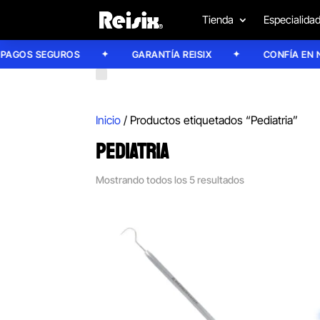
Tienda
Especialida
OS SEGUROS
GARANTÍA REISIX
CONFÍA EN NUE
Inicio
/ Productos etiquetados “Pediatria”
PEDIATRIA
Mostrando todos los 5 resultados