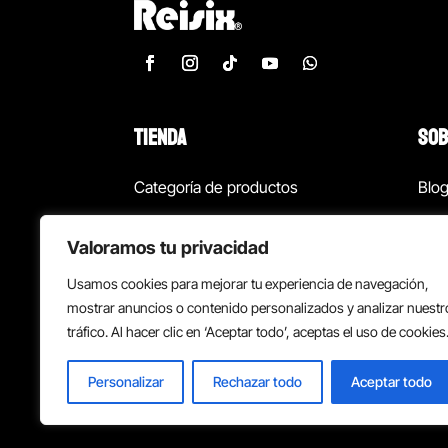
TIENDA
SOB
Categoría de productos
Blo
Marcas
Con
Valoramos tu privacidad
¡Las mejores ofertas!
Con
Usamos cookies para mejorar tu experiencia de navegación,
Back to school
Suc
mostrar anuncios o contenido personalizados y analizar nuestr
tráfico. Al hacer clic en ‘Aceptar todo’, aceptas el uso de cookies
Personalizar
Rechazar todo
Aceptar todo
Política de privacidad