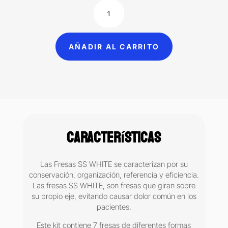
Kit
de
fresas
para
AÑADIR AL CARRITO
Odontopediatría
con
fresero
metálico
azul
turquesa
SS
Características
WHITE
7
fresas
Las Fresas SS WHITE se caracterizan por su
cantidad
conservación, organización, referencia y eficiencia.
Las fresas SS WHITE, son fresas que giran sobre
su propio eje, evitando causar dolor común en los
pacientes.
Este kit contiene 7 fresas de diferentes formas