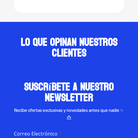
was:
is:
$130.00.
$67.00.
Lo que opinan nuestros
clientes
suscríbete a nuestro
newsletter
Recibe ofertas exclusivas y novedades antes que nadie ✨
📩
Correo Electrónico
*