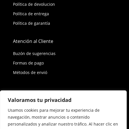
Política de devolucion
Política de entrega
Política de garantía
Atención al Cliente
Buzón de sugerencias
Formas de pago
Métodos de envió
Política de privacidad
Valoramos tu privacidad
Usamos cookies para mejorar tu experiencia de
Copyright © 2026 Reisix. Todos los derechos
navegación, mostrar anuncios o contenido
reservados.
personalizados y analizar nuestro tráfico. Al hacer clic en