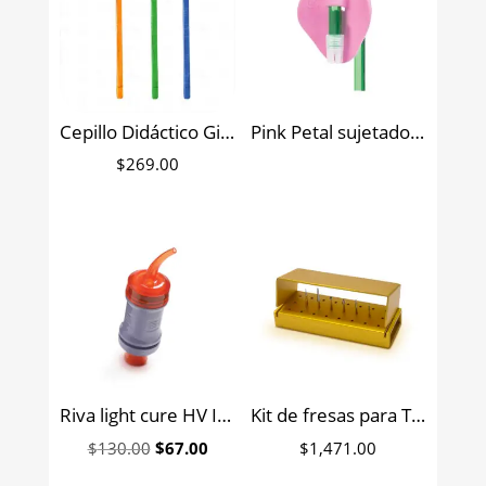
Cepillo Didáctico Gigante
Pink Petal sujetador para eyector de saliva Zirc
$
269.00
Riva light cure HV Ionómero de vidrio restaurador modificado con resina SDI 1 cápsula
Kit de fresas para Terminado con fresero metálico dorado SS WHITE 6 fresas
Original
Current
$
130.00
$
67.00
$
1,471.00
price
price