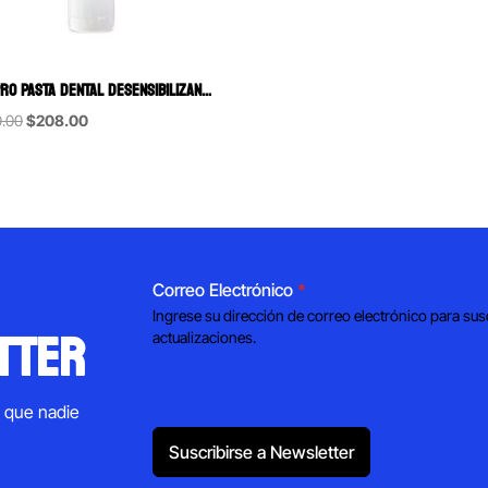
CLINPRO PASTA DENTAL DESENSIBILIZANTE, ANTICARIES Y REMINERALIZANTE 3M 113 GRS
Original
Current
.00
$
208.00
price
price
was:
is:
$260.00.
$208.00.
Correo Electrónico
*
Ingrese su dirección de correo electrónico para sus
tter
actualizaciones.
s que nadie
Suscribirse a Newsletter