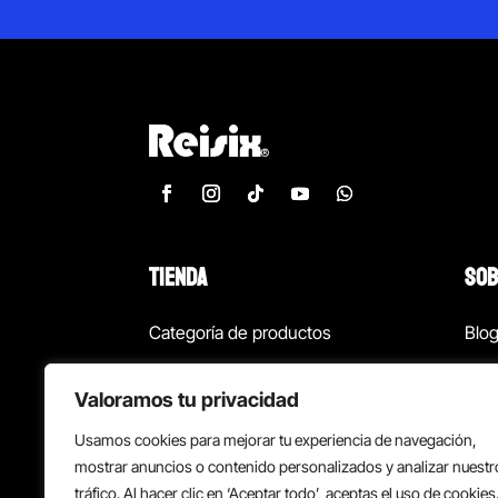
TIENDA
SOB
Categoría de productos
Blo
Marcas
Con
Valoramos tu privacidad
¡Las mejores ofertas!
Con
Usamos cookies para mejorar tu experiencia de navegación,
Back to school
Suc
mostrar anuncios o contenido personalizados y analizar nuestr
tráfico. Al hacer clic en ‘Aceptar todo’, aceptas el uso de cookies