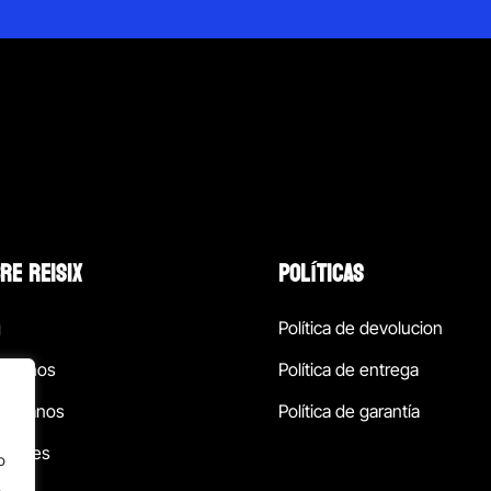
RE REISIX
POLÍTICAS
g
Política de devolucion
ócenos
Política de entrega
táctanos
Política de garantía
ursales
o
.