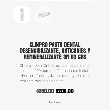
Clinpro Pasta dental
desensibilizante, anticaries y
remineralizante 3M 113 grs
Clinpro Tooth Crème es una pasta dental
contiene 950 ppm de flúor así como fosfato
tricálcico funcionalizado que ayuda a la
remineralización en dentina.
Original
Current
$
260.00
$
208.00
price
price
was:
is:
Agotado
$260.00.
$208.00.