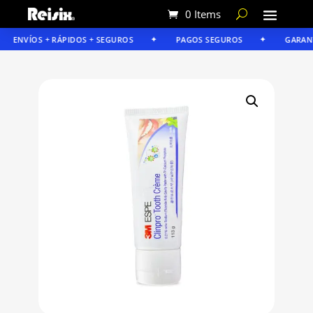
0 Items
ENVÍOS + RÁPIDOS + SEGUROS
PAGOS SEGUROS
GARANTÍ