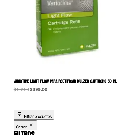
VARIOTIME LIGHT FLOW PARA RECTIFICAR KULZER CARTUCHO 50 ML
Original
Current
$
452.00
$
399.00
price
price
was:
is:
$452.00.
$399.00.
Filtrar productos
Cerrar
FILTROS