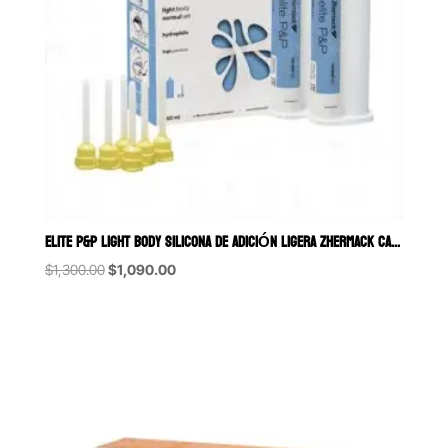
ELITE P&P LIGHT BODY SILICONA DE ADICIÓN LIGERA ZHERMACK CAJA CON 
Original
Current
$
1,300.00
$
1,090.00
price
price
was:
is:
$1,300.00.
$1,090.00.