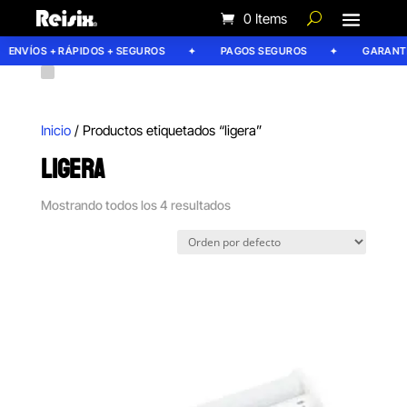
0 Items
ENVÍOS + RÁPIDOS + SEGUROS
PAGOS SEGUROS
GARANTÍA 
Inicio
/ Productos etiquetados “ligera”
LIGERA
Mostrando todos los 4 resultados