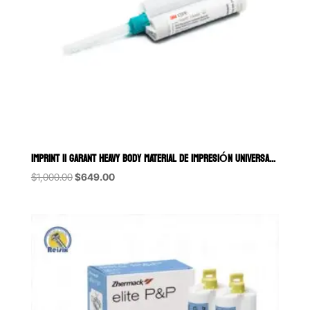
IMPRINT II GARANT HEAVY BODY MATERIAL DE IMPRESIÓN UNIVERSAL ALTA VI
Original
Current
$
1,000.00
$
649.00
price
price
was:
is:
$1,000.00.
$649.00.