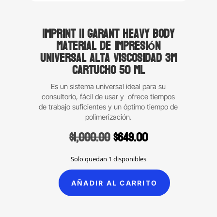
Imprint II Garant Heavy Body
Material de impresión
universal alta viscosidad 3M
cartucho 50 ml
Es un sistema universal ideal para su
consultorio, fácil de usar y ofrece tiempos
de trabajo suficientes y un óptimo tiempo de
polimerización.
Original
Current
$
1,000.00
$
649.00
price
price
was:
is:
Solo quedan 1 disponibles
$1,000.00.
$649.00.
AÑADIR AL CARRITO
Imprint
II
Garant