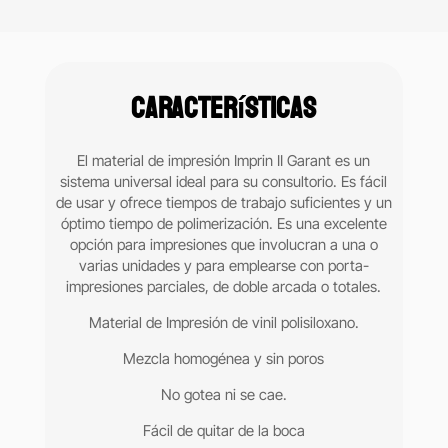
Heavy
Body
Material
de
Características
impresión
universal
alta
El material de impresión Imprin II Garant es un
viscosidad
sistema universal ideal para su consultorio. Es fácil
3M
de usar y ofrece tiempos de trabajo suficientes y un
cartucho
óptimo tiempo de polimerización. Es una excelente
50
opción para impresiones que involucran a una o
ml
varias unidades y para emplearse con porta-
cantidad
impresiones parciales, de doble arcada o totales.
Material de Impresión de vinil polisiloxano.
Mezcla homogénea y sin poros
No gotea ni se cae.
Fácil de quitar de la boca