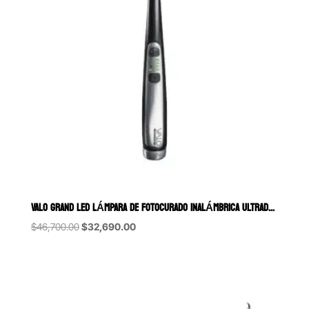
VALO GRAND LED LÁMPARA DE FOTOCURADO INALÁMBRICA ULTRADENT
Original
Current
$
46,700.00
$
32,690.00
price
price
was:
is:
$46,700.00.
$32,690.00.