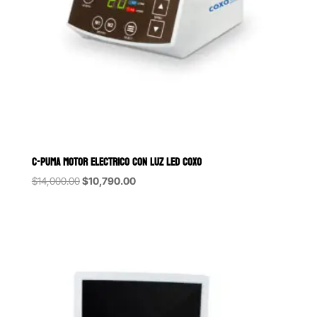
C-PUMA MOTOR ELECTRICO CON LUZ LED COXO
Original
Current
$
14,000.00
$
10,790.00
price
price
was:
is:
$14,000.00.
$10,790.00.