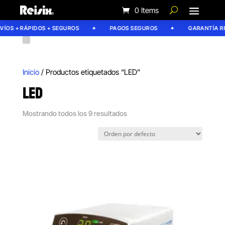
0 Items
OS + RÁPIDOS + SEGUROS
PAGOS SEGUROS
GARANTÍA REIS
Inicio
/ Productos etiquetados “LED”
LED
Mostrando todos los 9 resultados