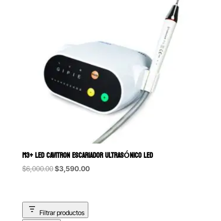
M3+ LED CAVITRON ESCARIADOR ULTRASÓNICO LED
Original
Current
$
6,000.00
$
3,590.00
price
price
was:
is:
$6,000.00.
$3,590.00.
Filtrar productos