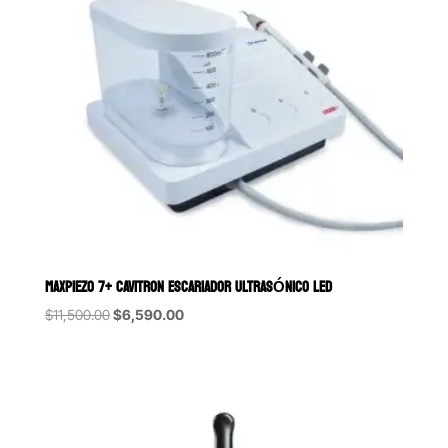
MAXPIEZO 7+ CAVITRON ESCARIADOR ULTRASÓNICO LED
Original
Current
$
11,500.00
$
6,590.00
price
price
was:
is:
$11,500.00.
$6,590.00.