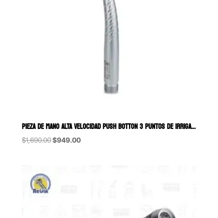
PIEZA DE MANO ALTA VELOCIDAD PUSH BOTTON 3 PUNTOS DE IRRIGACIÓN CON
Original
Current
$
1,690.00
$
949.00
price
price
was:
is:
$1,690.00.
$949.00.