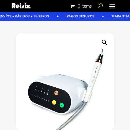
0 Items
VÍOS + RÁPIDOS + SEGUROS
PAGOS SEGUROS
GARANTÍA RE