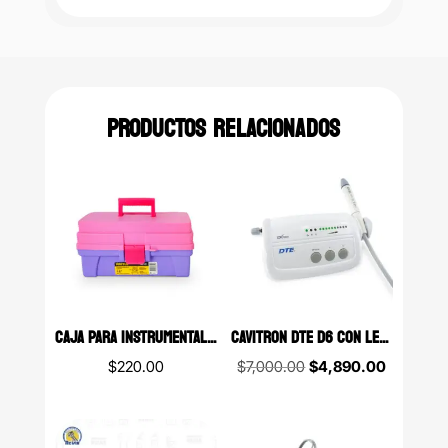
PRODUCTOS RELACIONADOS
CAJA PARA INSTRUMENTAL DE DOS CHAROLAS CON ESPEJO ROSA LILA (PESQUERA)
CAVITRON DTE D6 CON LED ESCARIADOR ULTRASÓNICO WOODPECKER
Original
Current
$
220.00
$
7,000.00
$
4,890.00
price
price
was:
is:
$7,000.00.
$4,890.0