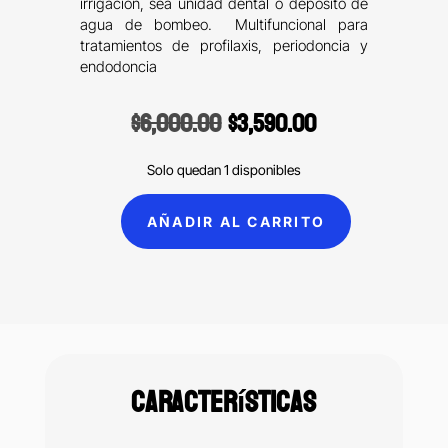
irrigación, sea unidad dental o depósito de
agua de bombeo. Multifuncional para
tratamientos de profilaxis, periodoncia y
endodoncia
Original
Current
$
6,000.00
$
3,590.00
price
price
was:
is:
Solo quedan 1 disponibles
$6,000.00.
$3,590.00.
AÑADIR AL CARRITO
M3+
led
Cavitron
escariador
ultrasónico
led
Características
cantidad