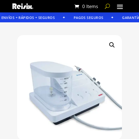
0 Items
NVÍOS + RÁPIDOS + SEGUROS
PAGOS SEGUROS
GARANTÍA R