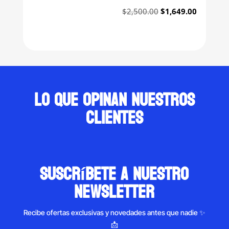
Original
Current
$
2,500.00
$
1,649.00
price
price
was:
is:
$2,500.00.
$1,649.0
Lo que opinan nuestros
clientes
suscríbete a nuestro
newsletter
Recibe ofertas exclusivas y novedades antes que nadie ✨
📩