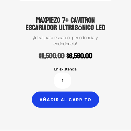
MaxPiezo 7+ Cavitron
escariador ultrasónico led
¡Ideal para escareo, periodoncia y
endodoncia!
Original
Current
$
11,500.00
$
6,590.00
price
price
was:
is:
En existencia
$11,500.00.
$6,590.00.
MaxPiezo
7+
Cavitron
escariador
AÑADIR AL CARRITO
ultrasónico
led
cantidad