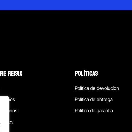
RE REISIX
POLÍTICAS
g
Política de devolucion
ócenos
Política de entrega
táctanos
Política de garantía
ursales
o
.