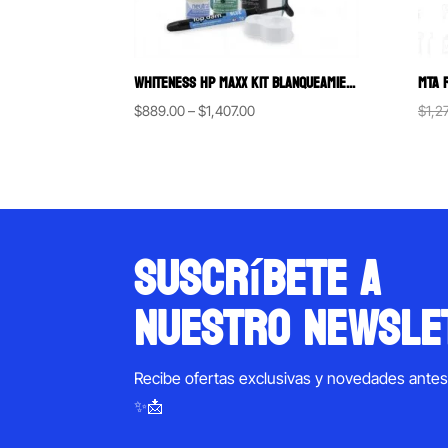
WHITENESS HP MAXX KIT BLANQUEAMIENTO A BASE DE PERÓXIDO DE HIDRÓGENO AL 35% FGM
Price
$
889.00
–
$
1,407.00
$
1,2
range:
$889.00
through
$1,407.00
suscríbete a
nuestro newsle
Recibe ofertas exclusivas y novedades ante
✨📩