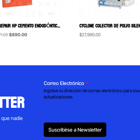
MTA REPAIR HP CEMENTO ENDODÓNTICO REPARADOR BIOCERÁMICO ALTA PLASTICIDAD ANGELUS 2 DOSIS
Original
Current
71.00
$
890.00
$
27,990.00
price
price
was:
is:
$1,271.00.
$890.00.
Correo Electrónico
*
Ingrese su dirección de correo electrónico para sus
tter
actualizaciones.
s que nadie
Suscribirse a Newsletter