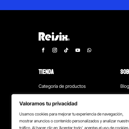
TIENDA
SOB
Categoría de productos
Blo
Marcas
Con
Valoramos tu privacidad
¡Las mejores ofertas!
Con
Usamos cookies para mejorar tu experiencia de navegación,
Back to school
Suc
mostrar anuncios o contenido personalizados y analizar nuestr
tráfico. Al hacer clic en ‘Aceptar todo’, aceptas el uso de cookies