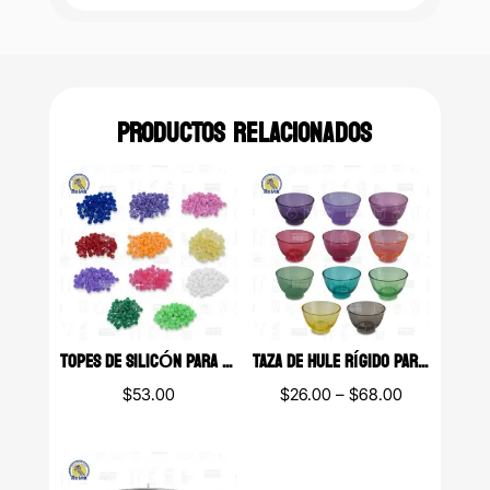
PRODUCTOS RELACIONADOS
TOPES DE SILICÓN PARA LIMAS
TAZA DE HULE RÍGIDO PARA YESO
Price
$
53.00
$
26.00
–
$
68.00
range:
$26.00
through