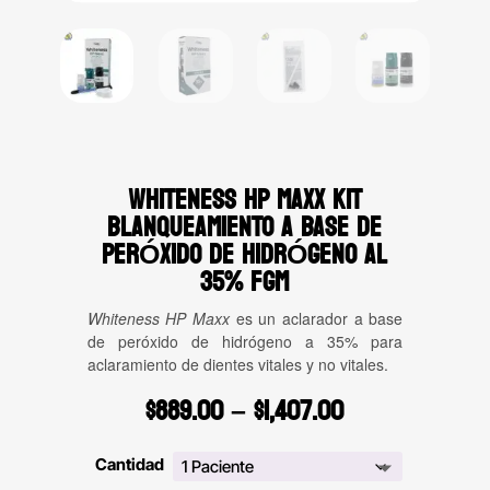
WHITENESS HP MAXX KIT
BLANQUEAMIENTO A BASE DE
PERÓXIDO DE HIDRÓGENO AL
35% FGM
Whiteness HP Maxx
es un aclarador a base
de peróxido de hidrógeno a 35% para
aclaramiento de dientes vitales y no vitales.
Price
$
889.00
–
$
1,407.00
range:
$889.00
Cantidad