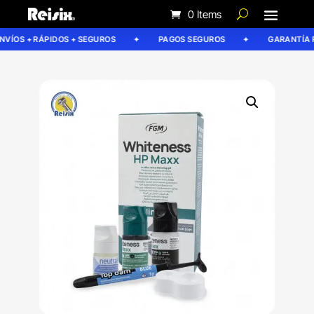
0 Items
ÍOS + RÁPIDOS + SEGUROS
PAGOS SEGUROS
GARANTÍA REI