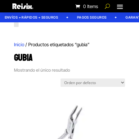
0 Items
ENVÍOS + RÁPIDOS + SEGUROS
PAGOS SEGUROS
GARANTÍ
Inicio
/ Productos etiquetados “gubia”
GUBIA
Mostrando el único resultado