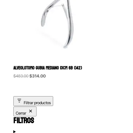
ALVEOLOTOMO GUBIA MEDIANO 13CM 6B (142)
Original
Current
$
483.00
$
314.00
price
price
was:
is:
$483.00.
$314.00.
Filtrar productos
Cerrar
FILTROS