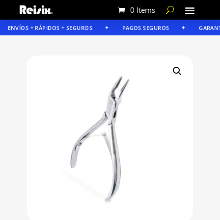
0 Items
ENVÍOS + RÁPIDOS + SEGUROS
PAGOS SEGUROS
GARANTÍA