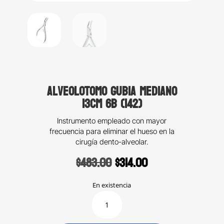
Alveolotomo gubia mediano
13cm 6B (142)
Instrumento empleado con mayor
frecuencia para eliminar el hueso en la
cirugía dento-alveolar.
Original
Current
$
483.00
$
314.00
price
price
was:
is:
En existencia
$483.00.
$314.00.
Alveolotomo
gubia
mediano