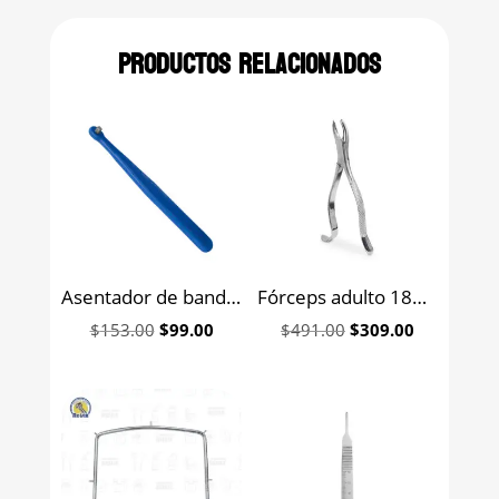
Productos relacionados
Asentador de bandas 6B
Fórceps adulto 18R para molares superiores derechos 6B (081)
Original
Current
Original
Current
$
153.00
$
99.00
$
491.00
$
309.00
price
price
price
price
was:
is:
was:
is:
$153.00.
$99.00.
$491.00.
$309.00.