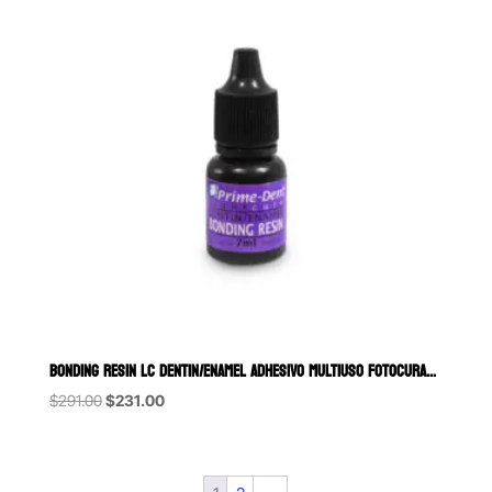
BONDING RESIN LC DENTIN/ENAMEL ADHESIVO MULTIUSO FOTOCURABLE PRIME
Original
Current
$
291.00
$
231.00
price
price
was:
is:
$291.00.
$231.00.