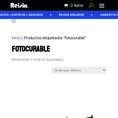
0 Items
OS + RÁPIDOS + SEGUROS
PAGOS SEGUROS
GARANTÍA REIS
Inicio
/ Productos etiquetados “fotocurable”
FOTOCURABLE
Mostrando 1–9 de 12 resultados