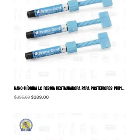
NANO-HÍBRIDA LC RESINA RESTAURADORA PARA POSTERIORES PRIME DENT JER
Original
Current
$
395.00
$
289.00
price
price
was:
is:
$395.00.
$289.00.