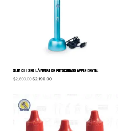
SLIM C11 1 SEG LÁMPARA DE FOTOCURADO APPLE DENTAL
Original
Current
$
2,600.00
$
2,190.00
price
price
was:
is:
$2,600.00.
$2,190.00.