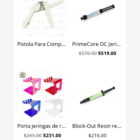
Pistola Para Compul Reforzada
PrimeCore DC Jeringa dual resina para reconstrucción de muñones Prime Dent 10 grs. Natural
Original
Current
$
570.00
$
519.00
price
price
was:
is:
$570.00.
$519.00.
Porta jeringas de resina
Block-Out Resin resina espaciadora fotocurable Prime dent 3.5 g.
Original
Current
$
265.00
$
231.00
$
216.00