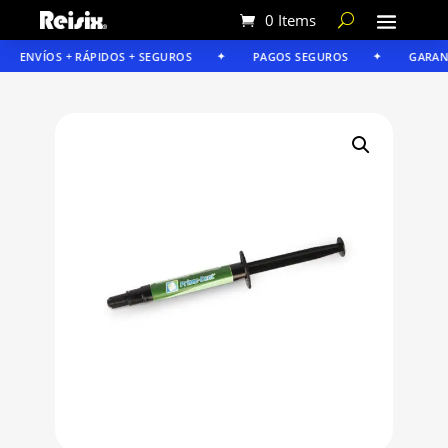
0 Items
ENVÍOS + RÁPIDOS + SEGUROS
PAGOS SEGUROS
GARANTÍ