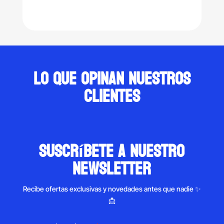
price
price
was:
is:
$265.00.
$231.00.
Lo que opinan nuestros
clientes
suscríbete a nuestro
newsletter
Recibe ofertas exclusivas y novedades antes que nadie ✨
📩