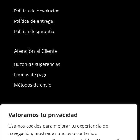
Política de devolucion
Política de entrega
Política de garantía
Atención al Cliente
Buzón de sugerencias
Formas de pago
Métodos de envió
Política de privacidad
Valoramos tu privacidad
Usamos cookies para mejorar tu experiencia de
Copyright © 2026 Reisix. Todos los derechos
navegación, mostrar anuncios o contenido
reservados.