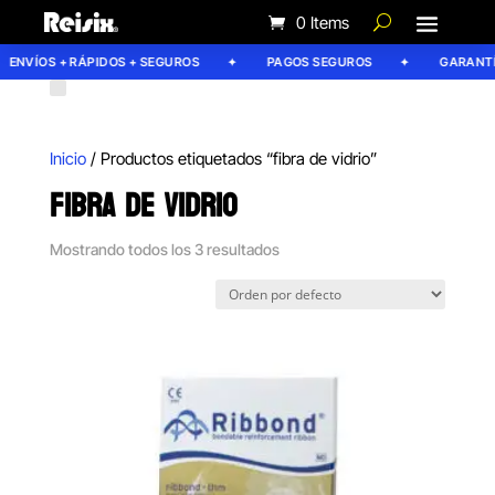
0 Items
ENVÍOS + RÁPIDOS + SEGUROS
PAGOS SEGUROS
GARANTÍA 
Inicio
/ Productos etiquetados “fibra de vidrio”
FIBRA DE VIDRIO
Mostrando todos los 3 resultados