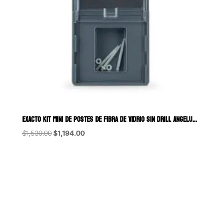
EXACTO KIT MINI DE POSTES DE FIBRA DE VIDRIO SIN DRILL ANGELUS 5 POSTE
Original
Current
$
1,530.00
$
1,194.00
price
price
was:
is:
$1,530.00.
$1,194.00.