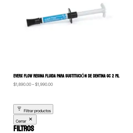
EVERX FLOW RESINA FLUIDA PARA SUSTITUCIÓN DE DENTINA GC 2 ML
Price
$
1,890.00
–
$
1,990.00
range:
$1,890.00
through
Filtrar productos
$1,990.00
Cerrar
FILTROS