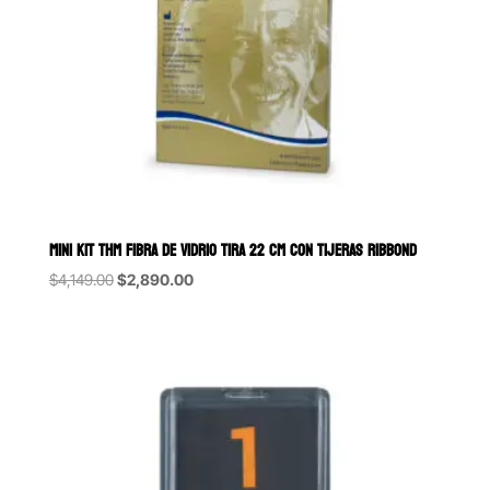
MINI KIT THM FIBRA DE VIDRIO TIRA 22 CM CON TIJERAS RIBBOND
Original
Current
$
4,149.00
$
2,890.00
price
price
was:
is:
$4,149.00.
$2,890.00.