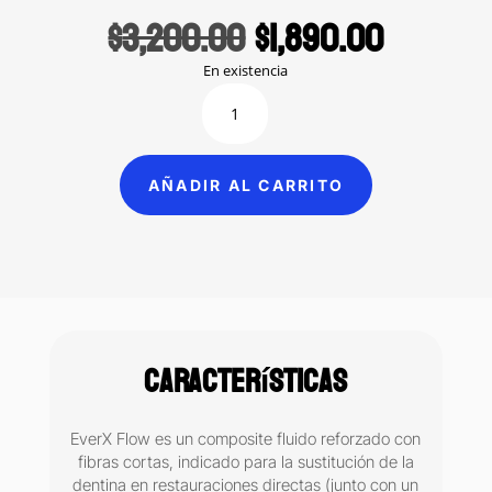
Original
Curren
$
3,200.00
$
1,890.00
price
price
was:
is:
En existencia
$3,200.00.
$1,890.0
EverX
Flow
resina
fluida
AÑADIR AL CARRITO
para
sustitución
de
dentina
GC
2
ml
Características
cantidad
EverX Flow es un composite fluido reforzado con
fibras cortas, indicado para la sustitución de la
dentina en restauraciones directas (junto con un