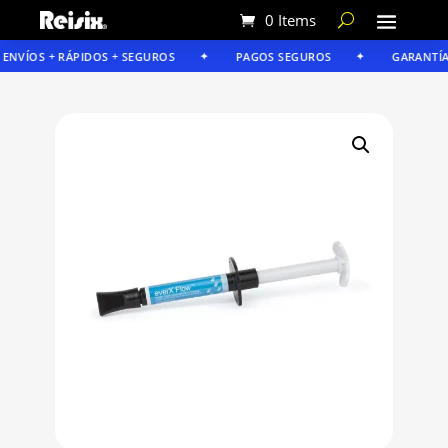
0 Items
NVÍOS + RÁPIDOS + SEGUROS
PAGOS SEGUROS
GARANTÍA R