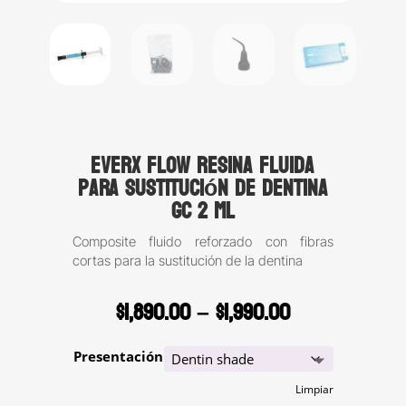
EverX Flow resina fluida
para sustitución de dentina
GC 2 ml
Composite fluido reforzado con fibras
cortas para la sustitución de la dentina
Price
$
1,890.00
–
$
1,990.00
range:
$1,890.00
Presentación
through
$1,990.00
Limpiar