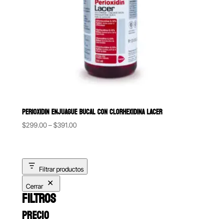
PERIOXIDIN ENJUAGUE BUCAL CON CLORHEXIDINA LACER
Price
$
299.00
–
$
391.00
range:
$299.00
through
Filtrar productos
$391.00
Cerrar
FILTROS
PRECIO