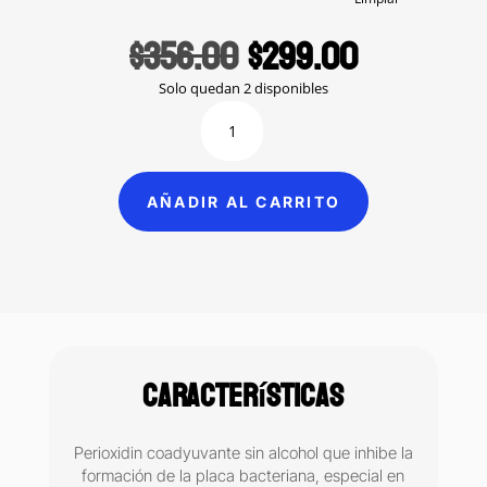
$391.00
Original
Current
$
356.00
$
299.00
price
price
was:
is:
Solo quedan 2 disponibles
$356.00.
$299.00.
Perioxidin
enjuague
bucal
con
AÑADIR AL CARRITO
clorhexidina
Lacer
cantidad
Características
Perioxidin coadyuvante sin alcohol que inhibe la
formación de la placa bacteriana, especial en