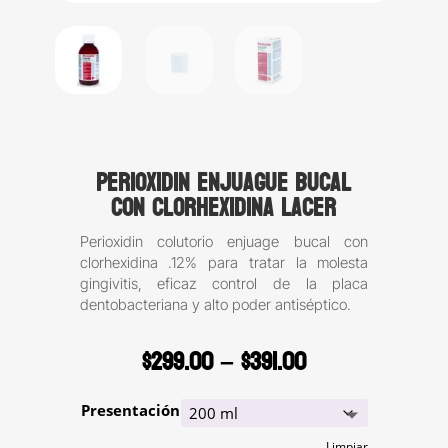
Perioxidin enjuague bucal
con clorhexidina Lacer
Perioxidin colutorio enjuage bucal con
clorhexidina .12% para tratar la molesta
gingivitis, eficaz control de la placa
dentobacteriana y alto poder antiséptico.
Price
$
299.00
–
$
391.00
range:
$299.00
Presentación
through
Limpiar