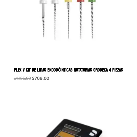
PLEX V KIT DE LIMAS ENDODÓNTICAS ROTATORIAS ORODEKA 4 PIEZAS
Original
Current
$
1,155.00
$
769.00
price
price
was:
is:
$1,155.00.
$769.00.