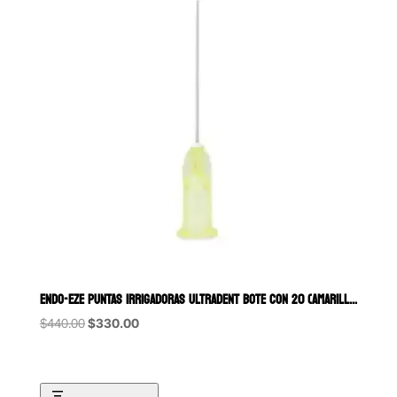
ENDO-EZE PUNTAS IRRIGADORAS ULTRADENT BOTE CON 20 (AMARILLO)
Original
Current
$
440.00
$
330.00
price
price
was:
is:
$440.00.
$330.00.