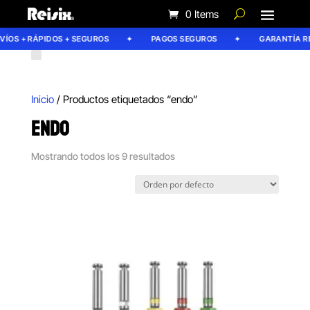
0 Items
OS + RÁPIDOS + SEGUROS
PAGOS SEGUROS
GARANTÍA REIS
Inicio
/ Productos etiquetados “endo”
ENDO
Mostrando todos los 9 resultados