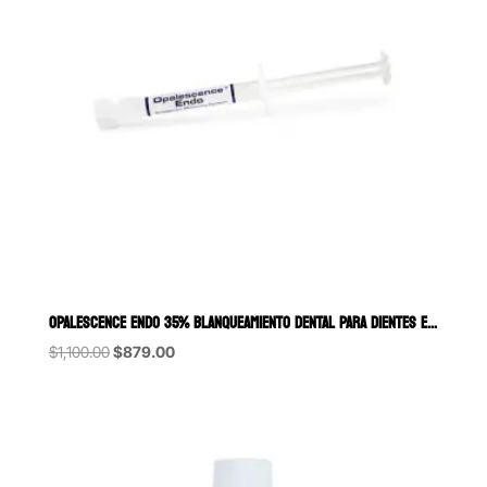
OPALESCENCE ENDO 35
Original
Current
$
1,100.00
$
879.00
price
price
was:
is:
$1,100.00.
$879.00.