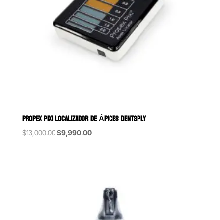
PROPEX PIXI LOCALIZADOR DE ÁPICES DENTSPLY
Original
Current
$
13,000.00
$
9,990.00
price
price
was:
is:
$13,000.00.
$9,990.00.