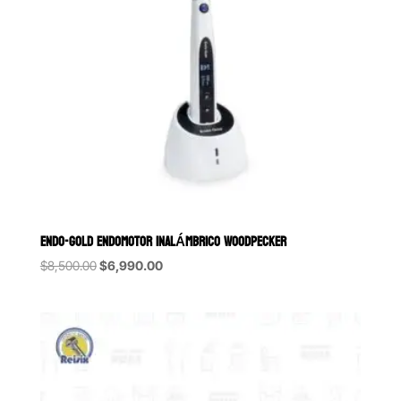
ENDO-GOLD ENDOMOTOR INALÁMBRICO WOODPECKER
Original
Current
$
8,500.00
$
6,990.00
price
price
was:
is:
$8,500.00.
$6,990.00.