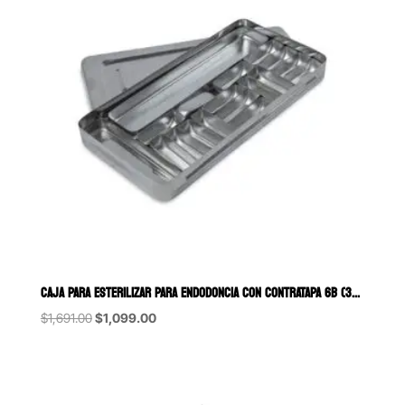
CAJA PARA ESTERILIZAR PARA ENDODONCIA CON CONTRATAPA 6B (306)
Original
Current
$
1,691.00
$
1,099.00
price
price
was:
is:
$1,691.00.
$1,099.00.