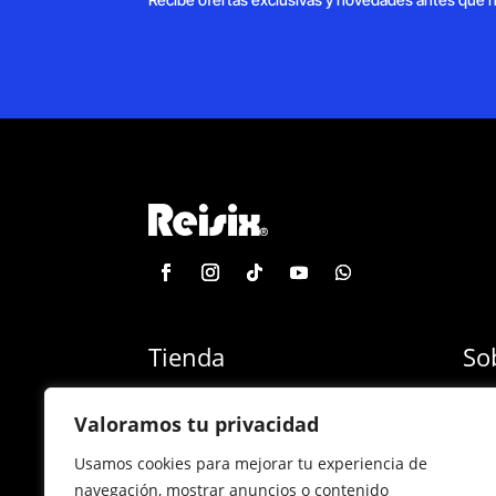
Tienda
So
Categoría de productos
Blog
Valoramos tu privacidad
Marcas
Con
Usamos cookies para mejorar tu experiencia de
¡Las mejores ofertas!
Con
navegación, mostrar anuncios o contenido