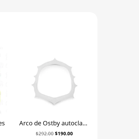
es
Arco de Ostby autoclavable para aislamiento Angelus
Original
Current
$
292.00
$
190.00