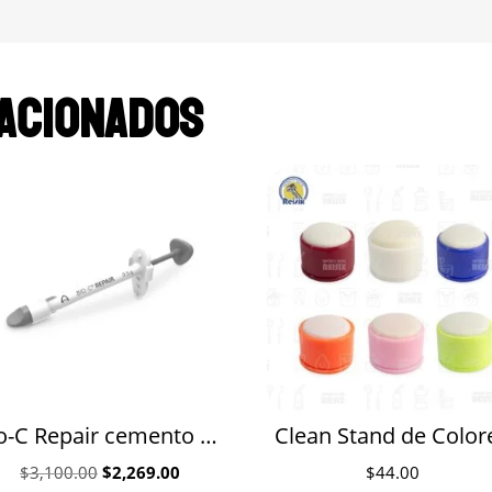
acionados
Bio-C Repair cemento biocerámico de silicato tricálcico para reparación de dentina sin óxido de bismuto Angelus jeringa 0.5 g
Clean Stand de Color
Original
Current
$
3,100.00
$
2,269.00
$
44.00