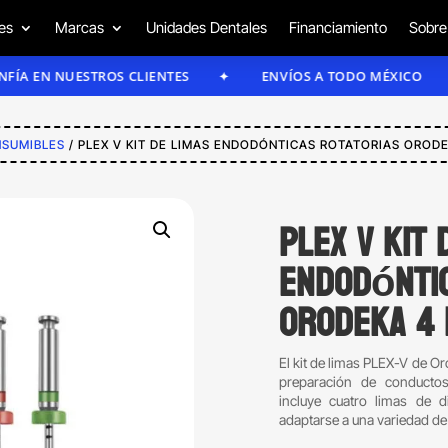
es
Marcas
Unidades Dentales
Financiamiento
Sobre
 NUESTROS CLIENTES
ENVÍOS A TODO MÉXICO
SUMIBLES
/ PLEX V KIT DE LIMAS ENDODÓNTICAS ROTATORIAS ORODE
PLEX V Kit 
endodóntic
Orodeka 4 
El kit de limas PLEX-V de Or
preparación de conductos
incluye cuatro limas de 
adaptarse a una variedad de