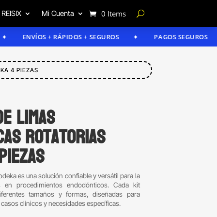
 REISIX
Mi Cuenta
0 Items
ENVÍOS + RÁPIDOS + SEGUROS
PAGOS SEGUROS
KA 4 PIEZAS
de limas
as rotatorias
piezas
odeka es una solución confiable y versátil para la
 en procedimientos endodónticos. Cada kit
diferentes tamaños y formas, diseñadas para
 casos clínicos y necesidades específicas.