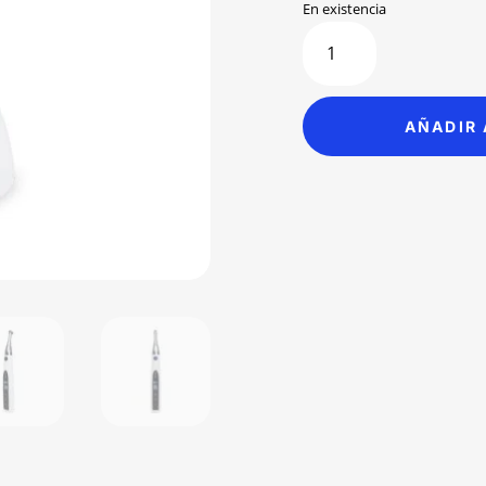
wa
En existencia
Endo-
$8
Gold
Endomotor
Inalámbrico
AÑADIR 
Woodpecker
cantidad