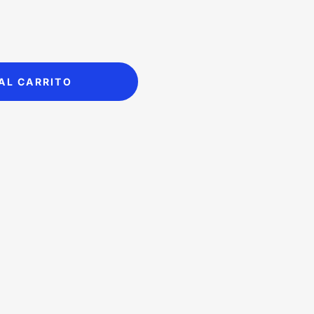
s:
is:
,500.00.
$6,990.00.
AL CARRITO