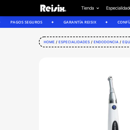
Tienda
Especialidad
AGOS SEGUROS
GARANTÍA REISIX
CONFÍA EN NU
HOME
/
ESPECIALIDADES
/
ENDODONCIA
/
EQU