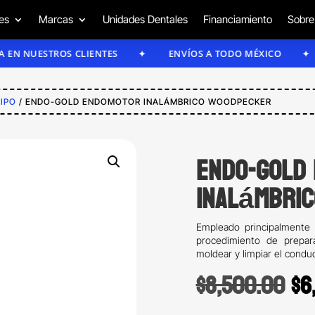
es
Marcas
Unidades Dentales
Financiamiento
Sobre
ESTROS CLIENTES
ENVÍOS A TODO MÉXICO
ENV
IPO
/ ENDO-GOLD ENDOMOTOR INALÁMBRICO WOODPECKER
Endo-Gold
Inalámbri
Empleado principalmente 
procedimiento de prepara
moldear y limpiar el conduc
Or
$
8,500.00
$
6
pr