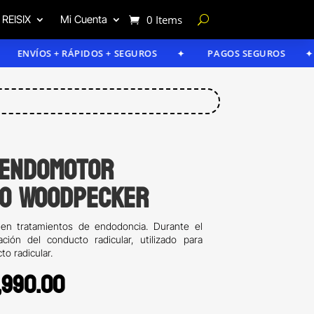
 REISIX
Mi Cuenta
0 Items
ÍOS + RÁPIDOS + SEGUROS
PAGOS SEGUROS
GA
 Endomotor
co Woodpecker
en tratamientos de endodoncia. Durante el
ción del conducto radicular, utilizado para
to radicular.
iginal
Current
,990.00
ice
price