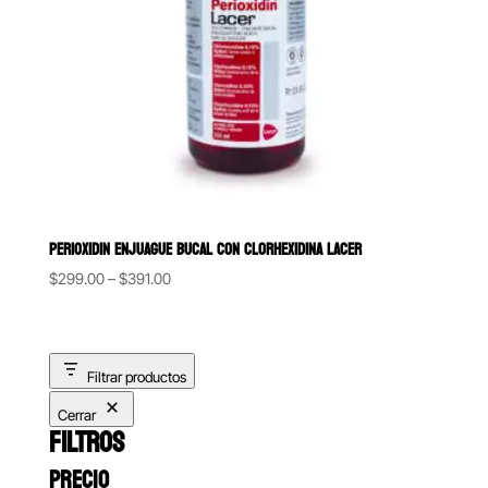
PERIOXIDIN ENJUAGUE BUCAL CON CLORHEXIDINA LACER
Price
$
299.00
–
$
391.00
range:
$299.00
through
Filtrar productos
$391.00
Cerrar
FILTROS
PRECIO