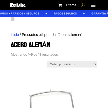
0 Items
ÍOS + RÁPIDOS + SEGUROS
PAGOS SEGUROS
GARANTÍA REI
Inicio
/ Productos etiquetados “acero alemán”
ACERO ALEMÁN
Mostrando 1–9 de 13 resultados