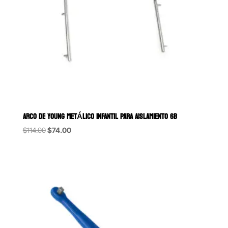
ARCO DE YOUNG METÁLICO INFANTIL PARA AISLAMIENTO 6B
Original
Current
$
114.00
$
74.00
price
price
was:
is:
$114.00.
$74.00.