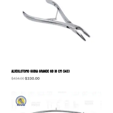
ALVEOLOTOMO GUBIA GRANDE 6B 18 CM (143)
Original
Current
$
434.00
$
330.00
price
price
was:
is:
$434.00.
$330.00.