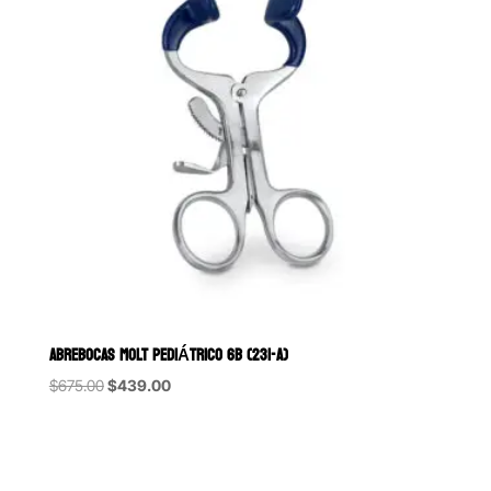
ABREBOCAS MOLT PEDIÁTRICO 6B (231-A)
Original
Current
$
675.00
$
439.00
price
price
was:
is:
$675.00.
$439.00.