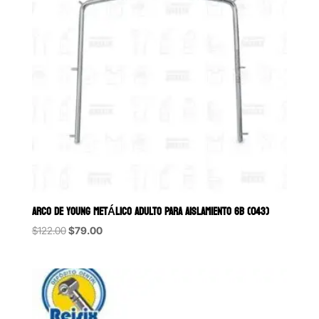
ARCO DE YOUNG METÁLICO ADULTO PARA AISLAMIENTO 6B (043)
Original
Current
$
122.00
$
79.00
price
price
was:
is:
$122.00.
$79.00.