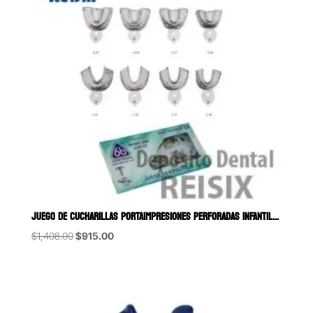
JUEGO DE CUCHARILLAS PORTAIMPRESIONES PERFORADAS INFANTIL
Original
Current
$
1,408.00
$
915.00
price
price
was:
is:
$1,408.00.
$915.00.