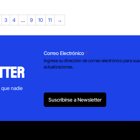
was:
is:
$900.00.
$779.00.
3
4
…
9
10
11
→
Correo Electrónico
*
Ingrese su dirección de correo electrónico para sus
tter
actualizaciones.
s que nadie
Suscribirse a Newsletter