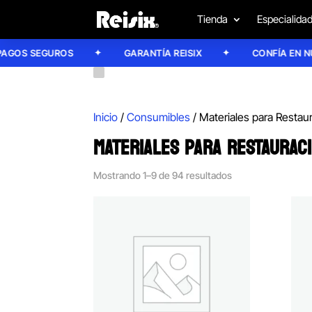
Tienda
Especialida
 SEGUROS
GARANTÍA REISIX
CONFÍA EN NUESTR
Inicio
/
Consumibles
/ Materiales para Restau
MATERIALES PARA RESTAURAC
Mostrando 1–9 de 94 resultados