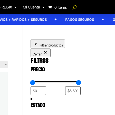
 REISIX
Mi Cuenta
0 Items
+ RÁPIDOS + SEGUROS
PAGOS SEGUROS
GARANT
Filtrar productos
Cerrar
FILTROS
PRECIO
ESTADO