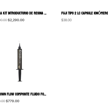
FORMA KIT INTRODUCTORIO DE RESINA NANOHIBRIDA CON ZIRCONIA ULTRADENT
Original
Current
00.00
$
2,290.00
$
38.00
price
price
was:
is:
$3,100.00.
$2,290.00.
ID CROWN FLOW COMPOSITE FLUIDO FOTOCURABLE PARA PROVISIONALES IDEAS DENTALES JERINGA 6GRS
Original
Current
.00
$
779.00
price
price