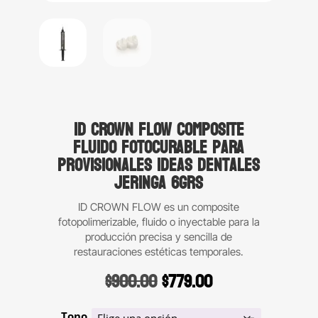
ID CROWN FLOW composite
fluido fotocurable para
provisionales Ideas Dentales
Jeringa 6grs
ID CROWN FLOW es un composite
fotopolimerizable, fluido o inyectable para la
producción precisa y sencilla de
restauraciones estéticas temporales.
Original
Current
$
900.00
$
779.00
price
price
was:
is:
Tono