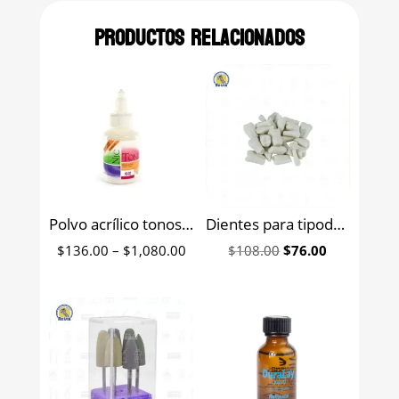
Productos relacionados
Polvo acrílico tonos diente autocurable Nic Tone MDC Dental
Dientes para tipodonto de acrílico económico
Price
Original
Current
$
136.00
–
$
1,080.00
$
108.00
$
76.00
range:
price
price
$136.00
was:
is:
through
$108.00.
$76.00.
$1,080.00