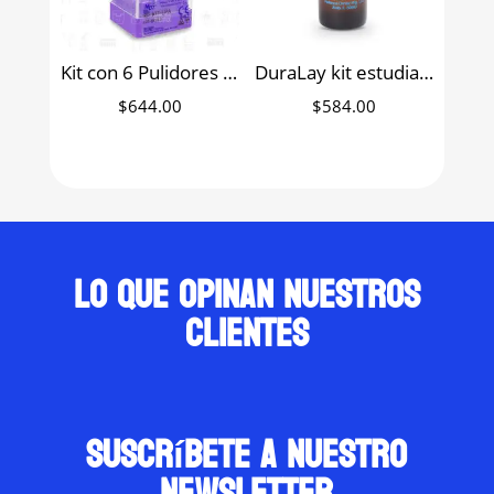
Kit con 6 Pulidores para Acrílico MDT
DuraLay kit estudiantil acrílico rosa autopolimerizable Reliance 1 onza
$
644.00
$
584.00
Lo que opinan nuestros
clientes
suscríbete a nuestro