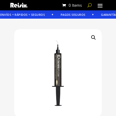
0 Items
NVÍOS + RÁPIDOS + SEGUROS
PAGOS SEGUROS
GARANTÍA R