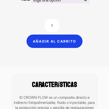
$900.00.
$779.00.
ID
CROWN
FLOW
composite
AÑADIR AL CARRITO
fluido
fotocurable
para
provisionales
Ideas
Dentales
Jeringa
Características
6grs
cantidad
ID CROWN FLOW es un composite directo e
indirecto fotopolimerizable, fluido o inyectable, para
la producción precisa y sencilla de restauraciones