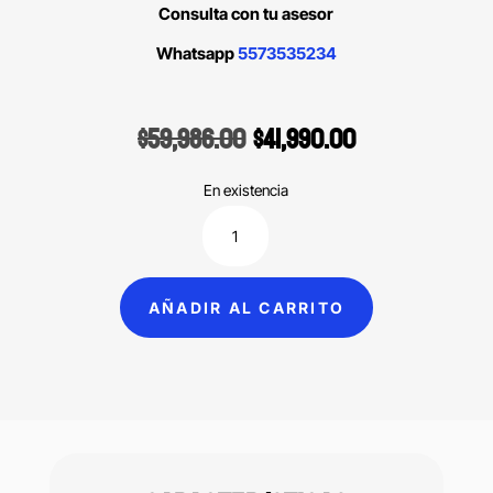
Consulta con tu asesor
Whatsapp
5573535234
Original
Current
$
59,986.00
$
41,990.00
price
price
was:
is:
En existencia
$59,986.00.
$41,990.00.
Valo
X
lampara
AÑADIR AL CARRITO
de
fotocurado
LED
Ultradent
cantidad