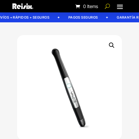
0 Items
ÍOS + RÁPIDOS + SEGUROS
PAGOS SEGUROS
GARANTÍA REI