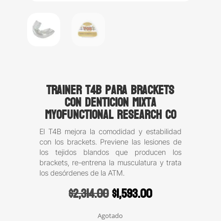
Trainer T4B para brackets
con denticion mixta
Myofunctional Research Co
El T4B mejora la comodidad y estabilidad
con los brackets. Previene las lesiones de
los tejidos blandos que producen los
brackets, re-entrena la musculatura y trata
los desórdenes de la ATM.
Original
Current
$
2,314.00
$
1,593.00
price
price
was:
is:
Agotado