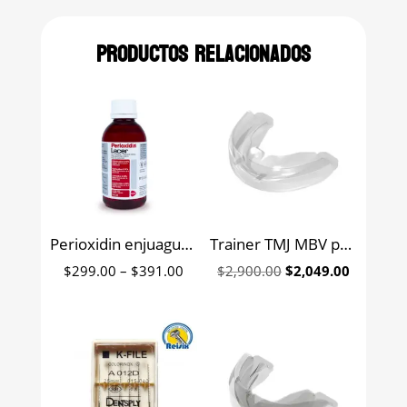
Productos relacionados
Perioxidin enjuague bucal con clorhexidina Lacer
Trainer TMJ MBV para roncadores y respiradores bucales Myofunctional Research Co
Price
Original
Current
$
299.00
–
$
391.00
$
2,900.00
$
2,049.00
range:
price
price
$299.00
was:
is:
through
$2,900.00.
$2,049.0
$391.00